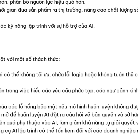
 hơn, phân bổ nguồn lực hiệu quả hơn.
thời gian đưa sản phẩm ra thị trường, nâng cao chất lượng 
c kỹ năng lập trình với sự hỗ trợ của AI.
mặt với một số thách thức:
i có thể không tối ưu, chứa lỗi logic hoặc không tuân thủ 
ăn trong việc hiểu các yêu cầu phức tạp, các ngữ cảnh ki
chứa các lỗ hổng bảo mật nếu mô hình huấn luyện không đư
ở để huấn luyện AI đặt ra câu hỏi về bản quyền và sở hữu t
nên quá phụ thuộc vào AI, làm giảm khả năng tự giải quyết 
g cụ AI lập trình có thể tốn kém đối với các doanh nghiệp 