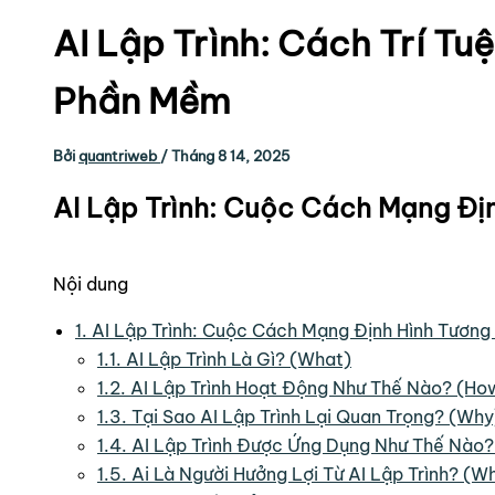
AI Lập Trình: Cách Trí Tu
Phần Mềm
Bởi
quantriweb
/
Tháng 8 14, 2025
AI Lập Trình: Cuộc Cách Mạng Địn
Nội dung
1.
AI Lập Trình: Cuộc Cách Mạng Định Hình Tương
1.1.
AI Lập Trình Là Gì? (What)
1.2.
AI Lập Trình Hoạt Động Như Thế Nào? (Ho
1.3.
Tại Sao AI Lập Trình Lại Quan Trọng? (Why
1.4.
AI Lập Trình Được Ứng Dụng Như Thế Nào
1.5.
Ai Là Người Hưởng Lợi Từ AI Lập Trình? (W