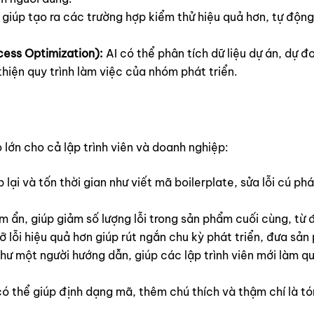
 giúp tạo ra các trường hợp kiểm thử hiệu quả hơn, tự động
cess Optimization):
AI có thể phân tích dữ liệu dự án, dự đ
hiện quy trình làm việc của nhóm phát triển.
to lớn cho cả lập trình viên và doanh nghiệp:
lại và tốn thời gian như viết mã boilerplate, sửa lỗi cú phá
ềm ẩn, giúp giảm số lượng lỗi trong sản phẩm cuối cùng, t
 lỗi hiệu quả hơn giúp rút ngắn chu kỳ phát triển, đưa sản
như một người hướng dẫn, giúp các lập trình viên mới làm qu
ó thể giúp định dạng mã, thêm chú thích và thậm chí là 