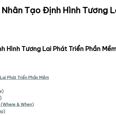
ệ Nhân Tạo Định Hình Tương L
h Hình Tương Lai Phát Triển Phần Mề
 Lai Phát Triển Phần Mềm
w)
)
? (Where & When)
ho)