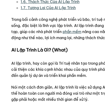
1.6.
Thách Thức Của AI Lập Trình
1.7.
Tương Lai Của AI Lập Trình
Trong bối cảnh công nghệ phát triển vũ bão, trí tuệ
sống, đặc biệt là lĩnh vực lập trình. AI lập trình đ
tạp, giúp các nhà phát triển
phần mềm
nâng cao năng
động như thế nào, lợi ích mang lại, những thách th
AI Lập Trình Là Gì? (What)
AI lập trình, hay còn gọi là Trí tuệ nhân tạo trong 
cải thiện các khía cạnh khác nhau của quy trình phá
đến quản lý dự án và triển khai phần mềm.
Nói một cách đơn giản, AI lập trình là việc sử dụng 
thế hoàn toàn con người mà đóng vai trò như một tr
gặp phải hoặc mất nhiều thời gian để xử lý.