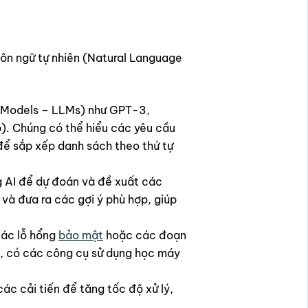
ngôn ngữ tự nhiên (Natural Language
e Models – LLMs) như GPT-3,
b). Chúng có thể hiểu các yêu cầu
để sắp xếp danh sách theo thứ tự
g AI để dự đoán và đề xuất các
và đưa ra các gợi ý phù hợp, giúp
các lỗ hổng
bảo mật
hoặc các đoạn
dụ, có các công cụ sử dụng học máy
ác cải tiến để tăng tốc độ xử lý,