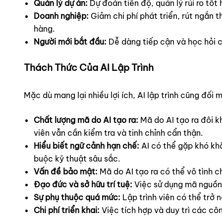
Quản lý dự án:
Dự đoán tiến độ, quản lý rủi ro tốt
Doanh nghiệp:
Giảm chi phí phát triển, rút ngắn 
hàng.
Người mới bắt đầu:
Dễ dàng tiếp cận và học hỏi cá
Thách Thức Của AI Lập Trình
Mặc dù mang lại nhiều lợi ích, AI lập trình cũng đối 
Chất lượng mã do AI tạo ra:
Mã do AI tạo ra đôi kh
viên vẫn cần kiểm tra và tinh chỉnh cẩn thận.
Hiểu biết ngữ cảnh hạn chế:
AI có thể gặp khó kh
buộc kỹ thuật sâu sắc.
Vấn đề bảo mật:
Mã do AI tạo ra có thể vô tình 
Đạo đức và sở hữu trí tuệ:
Việc sử dụng mã nguồn m
Sự phụ thuộc quá mức:
Lập trình viên có thể trở 
Chi phí triển khai:
Việc tích hợp và duy trì các côn