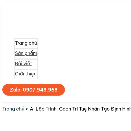
Nhảy
tới
nội
dung
Trang chủ
Sản phẩm
Bài viết
Giới thiệu
Zalo: 0907.943.968
Tìm
kiếm
Trang chủ
AI Lập Trình: Cách Trí Tuệ Nhân Tạo Định Hì