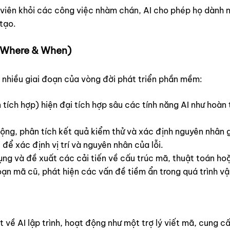
 viên khỏi các công việc nhàm chán, AI cho phép họ dành n
tạo.
(Where & When)
g nhiều giai đoạn của vòng đời phát triển phần mềm:
 tích hợp) hiện đại tích hợp sâu các tính năng AI như hoàn
động, phân tích kết quả kiểm thử và xác định nguyên nhân g
 để xác định vị trí và nguyên nhân của lỗi.
ụng và đề xuất các cải tiến về cấu trúc mã, thuật toán ho
ạn mã cũ, phát hiện các vấn đề tiềm ẩn trong quá trình vậ
t về AI lập trình, hoạt động như một trợ lý viết mã, cung c