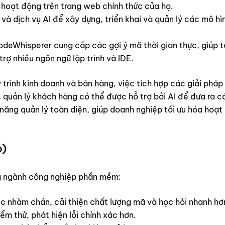
 hoạt động trên trang web chính thức của họ.
à dịch vụ AI để xây dựng, triển khai và quản lý các mô h
odeWhisperer cung cấp các gợi ý mã thời gian thực, giúp t
ợ nhiều ngôn ngữ lập trình và IDE.
 trình kinh doanh và bán hàng, việc tích hợp các giải phá
 quản lý khách hàng có thể được hỗ trợ bởi AI để đưa ra 
năng quản lý toàn diện, giúp doanh nghiệp tối ưu hóa hoạt
o)
rong ngành công nghiệp phần mềm:
c nhàm chán, cải thiện chất lượng mã và học hỏi nhanh hơ
ểm thử, phát hiện lỗi chính xác hơn.