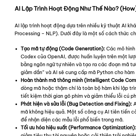
AI Lập Trình Hoạt Động Như Thế Nào? (How
AI lập trình hoạt động dựa trên nhiều kỹ thuật AI k
Processing – NLP). Dưới đây là một số cách thức ch
Tạo mã tự động (Code Generation):
Các mô hình 
Codex của OpenAI, được huấn luyện trên một lượng
bằng ngôn ngữ tự nhiên và tạo ra các đoạn mã tư
giảm dần” và AI sẽ cung cấp mã Python cho hàm
Hoàn thành mã thông minh (Intelligent Code Com
dòng mã hoặc thậm chí là toàn bộ hàm khi lập trì
tiết kiệm thời gian gõ phím và giảm thiểu lỗi cú p
Phát hiện và sửa lỗi (Bug Detection and Fixing):
A
mã không hiệu quả. Một số công cụ AI tiên tiến c
để nhận diện các mẫu lỗi phổ biến trong mã.
Tối ưu hóa hiệu suất (Performance Optimization)
giảm tiêu thụ tài nguyên hoặc cải thiện trải nghi