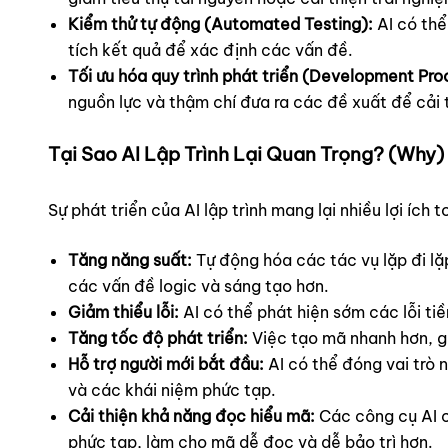
Kiểm thử tự động (Automated Testing):
AI có thể
tích kết quả để xác định các vấn đề.
Tối ưu hóa quy trình phát triển (Development Pro
nguồn lực và thậm chí đưa ra các đề xuất để cải t
Tại Sao AI Lập Trình Lại Quan Trọng? (Why)
Sự phát triển của AI lập trình mang lại nhiều lợi ích 
Tăng năng suất:
Tự động hóa các tác vụ lặp đi lặp 
các vấn đề logic và sáng tạo hơn.
Giảm thiểu lỗi:
AI có thể phát hiện sớm các lỗi ti
Tăng tốc độ phát triển:
Việc tạo mã nhanh hơn, gỡ
Hỗ trợ người mới bắt đầu:
AI có thể đóng vai trò 
và các khái niệm phức tạp.
Cải thiện khả năng đọc hiểu mã:
Các công cụ AI c
phức tạp, làm cho mã dễ đọc và dễ bảo trì hơn.