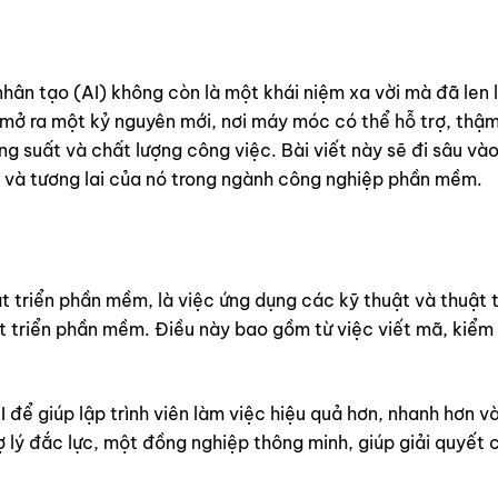
 nhân tạo (AI) không còn là một khái niệm xa vời mà đã len
ang mở ra một kỷ nguyên mới, nơi máy móc có thể hỗ trợ, thậ
 suất và chất lượng công việc. Bài viết này sẽ đi sâu vào t
ức và tương lai của nó trong ngành công nghiệp phần mềm.
phát triển phần mềm, là việc ứng dụng các kỹ thuật và thuật
t triển phần mềm. Điều này bao gồm từ việc viết mã, kiểm t
AI để giúp lập trình viên làm việc hiệu quả hơn, nhanh hơn 
ợ lý đắc lực, một đồng nghiệp thông minh, giúp giải quyết