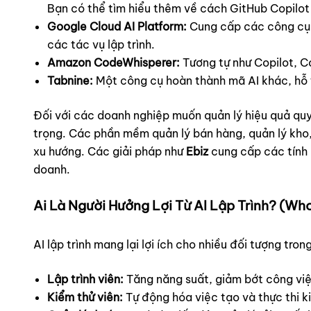
Bạn có thể tìm hiểu thêm về cách GitHub Copilot
Google Cloud AI Platform:
Cung cấp các công cụ v
các tác vụ lập trình.
Amazon CodeWhisperer:
Tương tự như Copilot, C
Tabnine:
Một công cụ hoàn thành mã AI khác, hỗ tr
Đối với các doanh nghiệp muốn quản lý hiệu quả quy
trọng. Các phần mềm quản lý bán hàng, quản lý kho,
xu hướng. Các giải pháp như
Ebiz
cung cấp các tính 
doanh.
Ai Là Người Hưởng Lợi Từ AI Lập Trình? (Wh
AI lập trình mang lại lợi ích cho nhiều đối tượng t
Lập trình viên:
Tăng năng suất, giảm bớt công việ
Kiểm thử viên:
Tự động hóa việc tạo và thực thi ki