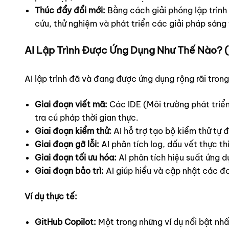
Thúc đẩy đổi mới:
Bằng cách giải phóng lập trình
cứu, thử nghiệm và phát triển các giải pháp sáng 
AI Lập Trình Được Ứng Dụng Như Thế Nào? 
AI lập trình đã và đang được ứng dụng rộng rãi tron
Giai đoạn viết mã:
Các IDE (Môi trường phát triển
tra cú pháp thời gian thực.
Giai đoạn kiểm thử:
AI hỗ trợ tạo bộ kiểm thử tự 
Giai đoạn gỡ lỗi:
AI phân tích log, dấu vết thực thi
Giai đoạn tối ưu hóa:
AI phân tích hiệu suất ứng d
Giai đoạn bảo trì:
AI giúp hiểu và cập nhật các đo
Ví dụ thực tế:
GitHub Copilot:
Một trong những ví dụ nổi bật nhấ