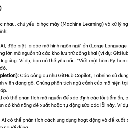
)
hác nhau, chủ yếu là học máy (Machine Learning) và xử lý 
ính:
AI, đặc biệt là các mô hình ngôn ngữ lớn (Large Languag
 lớn mã nguồn từ các kho lưu trữ công khai (ví dụ: GitHu
ơng ứng. Ví dụ, bạn có thể yêu cầu: “Viết một hàm Python 
 đó.
pletion):
Các công cụ như GitHub Copilot, Tabnine sử dụn
nh viên đang gõ. Chúng phân tích ngữ cảnh của mã hiện tại 
háp.
I có thể phân tích mã nguồn để xác định các lỗi tiềm ẩn, 
òn có khả năng đề xuất hoặc tự động sửa các lỗi này. Ví 
:
AI có thể phân tích cách ứng dụng hoạt động và đề xuất c
ệm người dùng.