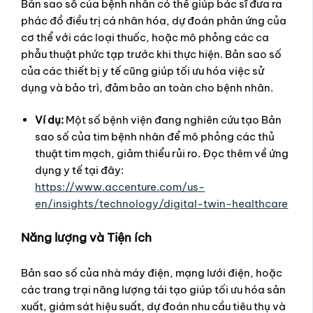
Bản sao số của bệnh nhân có thể giúp bác sĩ đưa ra
phác đồ điều trị cá nhân hóa, dự đoán phản ứng của
cơ thể với các loại thuốc, hoặc mô phỏng các ca
phẫu thuật phức tạp trước khi thực hiện. Bản sao số
của các thiết bị y tế cũng giúp tối ưu hóa việc sử
dụng và bảo trì, đảm bảo an toàn cho bệnh nhân.
Ví dụ:
Một số bệnh viện đang nghiên cứu tạo Bản
sao số của tim bệnh nhân để mô phỏng các thủ
thuật tim mạch, giảm thiểu rủi ro. Đọc thêm về ứng
dụng y tế tại đây:
https://www.accenture.com/us-
en/insights/technology/digital-twin-healthcare
Năng lượng và Tiện ích
Bản sao số của nhà máy điện, mạng lưới điện, hoặc
các trang trại năng lượng tái tạo giúp tối ưu hóa sản
xuất, giám sát hiệu suất, dự đoán nhu cầu tiêu thụ và