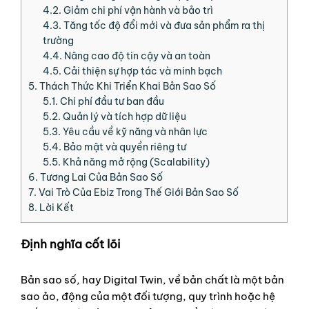
4.2.
Giảm chi phí vận hành và bảo trì
4.3.
Tăng tốc độ đổi mới và đưa sản phẩm ra thị
trường
4.4.
Nâng cao độ tin cậy và an toàn
4.5.
Cải thiện sự hợp tác và minh bạch
5.
Thách Thức Khi Triển Khai Bản Sao Số
5.1.
Chi phí đầu tư ban đầu
5.2.
Quản lý và tích hợp dữ liệu
5.3.
Yêu cầu về kỹ năng và nhân lực
5.4.
Bảo mật và quyền riêng tư
5.5.
Khả năng mở rộng (Scalability)
6.
Tương Lai Của Bản Sao Số
7.
Vai Trò Của Ebiz Trong Thế Giới Bản Sao Số
8.
Lời Kết
Định nghĩa cốt lõi
Bản sao số, hay Digital Twin, về bản chất là một bản
sao ảo, động của một đối tượng, quy trình hoặc hệ