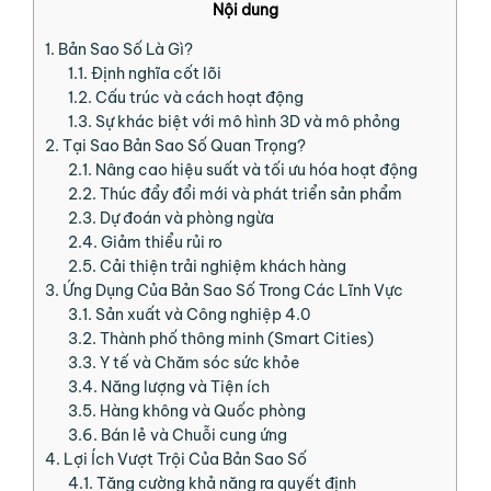
Nội dung
1.
Bản Sao Số Là Gì?
1.1.
Định nghĩa cốt lõi
1.2.
Cấu trúc và cách hoạt động
1.3.
Sự khác biệt với mô hình 3D và mô phỏng
2.
Tại Sao Bản Sao Số Quan Trọng?
2.1.
Nâng cao hiệu suất và tối ưu hóa hoạt động
2.2.
Thúc đẩy đổi mới và phát triển sản phẩm
2.3.
Dự đoán và phòng ngừa
2.4.
Giảm thiểu rủi ro
2.5.
Cải thiện trải nghiệm khách hàng
3.
Ứng Dụng Của Bản Sao Số Trong Các Lĩnh Vực
3.1.
Sản xuất và Công nghiệp 4.0
3.2.
Thành phố thông minh (Smart Cities)
3.3.
Y tế và Chăm sóc sức khỏe
3.4.
Năng lượng và Tiện ích
3.5.
Hàng không và Quốc phòng
3.6.
Bán lẻ và Chuỗi cung ứng
4.
Lợi Ích Vượt Trội Của Bản Sao Số
4.1.
Tăng cường khả năng ra quyết định