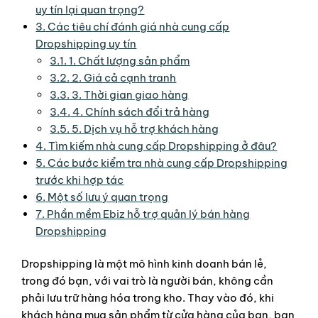
uy tín lại quan trọng?
3.
Các tiêu chí đánh giá nhà cung cấp
Dropshipping uy tín
3.1.
1. Chất lượng sản phẩm
3.2.
2. Giá cả cạnh tranh
3.3.
3. Thời gian giao hàng
3.4.
4. Chính sách đổi trả hàng
3.5.
5. Dịch vụ hỗ trợ khách hàng
4.
Tìm kiếm nhà cung cấp Dropshipping ở đâu?
5.
Các bước kiểm tra nhà cung cấp Dropshipping
trước khi hợp tác
6.
Một số lưu ý quan trọng
7.
Phần mềm Ebiz hỗ trợ quản lý bán hàng
Dropshipping
Dropshipping là một mô hình kinh doanh bán lẻ,
trong đó bạn, với vai trò là người bán, không cần
phải lưu trữ hàng hóa trong kho. Thay vào đó, khi
khách hàng mua sản phẩm từ cửa hàng của bạn, bạn