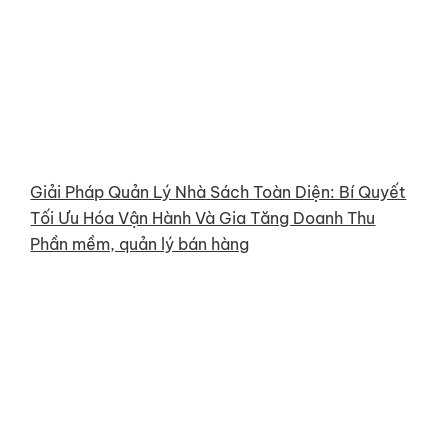
Giải Pháp Quản Lý Nhà Sách Toàn Diện: Bí Quyết
Tối Ưu Hóa Vận Hành Và Gia Tăng Doanh Thu
Phần mềm, quản lý bán hàng