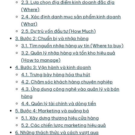
2.3.
Lựa chọn địa điểm kinh doanh đắc địa
(Where)
2.4.
Xác định danh mục sản phẩm kinh doanh
(What)
2.5.
Dự trù vốn đầu tư (How Much)
3.
Bước 2: Chuẩn bị và nhập hàng
3.1.
Tìm nguồn nhập hàng uy tín (Where to buy)
3.2.
Quản lý nhập hàng và tồn kho hiệu quả
(How to manage)
4.
Bước 3: Vận hành và kinh doanh
4.1.
Trưng bày hàng hóa thu hút
4.2.
Chăm sóc khách hàng chuyên nghiệp
4.3.
Ứng dụng công nghệ vào quản lý và bán
hàng
4.4.
Quản lý tài chính và dòng tiền
5.
Bước 4: Marketing và quảng bá
5.1.
Xây dựng thương hiệu cửa hàng
5.2.
Các chiến lược marketing hiệu quả
6.
Những thách thức và cách vượt qua