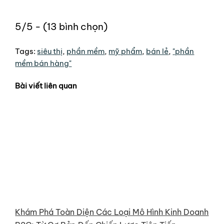
5/5 - (13 bình chọn)
Tags:
siêu thị
,
phần mềm
,
mỹ phẩm
,
bán lẻ
,
"phần
mềm bán hàng"
Bài viết liên quan
Khám Phá Toàn Diện Các Loại Mô Hình Kinh Doanh