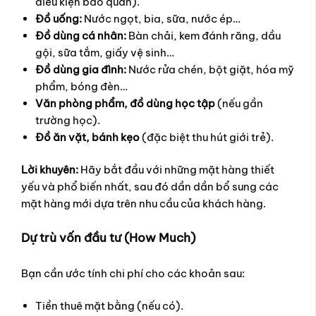
điều kiện bảo quản).
Đồ uống:
Nước ngọt, bia, sữa, nước ép…
Đồ dùng cá nhân:
Bàn chải, kem đánh răng, dầu
gội, sữa tắm, giấy vệ sinh…
Đồ dùng gia đình:
Nước rửa chén, bột giặt, hóa mỹ
phẩm, bóng đèn…
Văn phòng phẩm, đồ dùng học tập
(nếu gần
trường học).
Đồ ăn vặt, bánh kẹo
(đặc biệt thu hút giới trẻ).
Lời khuyên:
Hãy bắt đầu với những mặt hàng thiết
yếu và phổ biến nhất, sau đó dần dần bổ sung các
mặt hàng mới dựa trên nhu cầu của khách hàng.
Dự trù vốn đầu tư (How Much)
Bạn cần ước tính chi phí cho các khoản sau:
Tiền thuê mặt bằng (nếu có).