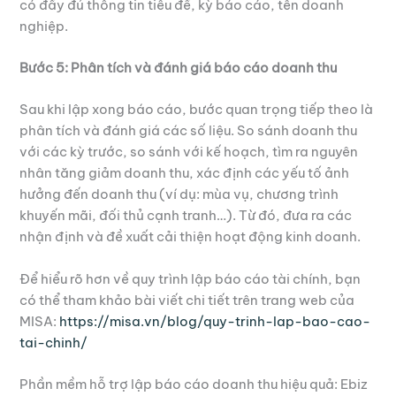
có đầy đủ thông tin tiêu đề, kỳ báo cáo, tên doanh
nghiệp.
Bước 5: Phân tích và đánh giá báo cáo doanh thu
Sau khi lập xong báo cáo, bước quan trọng tiếp theo là
phân tích và đánh giá các số liệu. So sánh doanh thu
với các kỳ trước, so sánh với kế hoạch, tìm ra nguyên
nhân tăng giảm doanh thu, xác định các yếu tố ảnh
hưởng đến doanh thu (ví dụ: mùa vụ, chương trình
khuyến mãi, đối thủ cạnh tranh…). Từ đó, đưa ra các
nhận định và đề xuất cải thiện hoạt động kinh doanh.
Để hiểu rõ hơn về quy trình lập báo cáo tài chính, bạn
có thể tham khảo bài viết chi tiết trên trang web của
MISA:
https://misa.vn/blog/quy-trinh-lap-bao-cao-
tai-chinh/
Phần mềm hỗ trợ lập báo cáo doanh thu hiệu quả: Ebiz