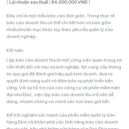
|
Lợi nhuận sau thuế
|
84.000.000 VNĐ
|
Đây chỉ là một mẫu báo cáo đơn giản. Trong thực tế,
báo cáo doanh thu có thể chi tiết hơn và bao gồm
nhiều khoản mục khác tùy theo yêu cầu quản lý của
doanh nghiệp.
Kết luận
Lập báo cáo doanh thu là một công việc quan trọng và
cần thiết đối với mọi doanh nghiệp. Nó cung cấp thông
tin quý giá để đánh giá hiệu quả kinh doanh, đưa ra
quyết định sáng suốt và đảm bảo sự phát triển bền
vững. Với sự hỗ trợ của các công cụ và phần mềm hiện
đại như Ebiz, việc lập báo cáo doanh thu trở nên dễ
dàng, nhanh chóng và chính xác hơn bao giờ hết.
Để trải nghiệm sức mạnh của phần mềm quản lý bán
hàng Ebiz và khám phá các tính năng báo cáo doanh
thu ưu việt, hãy ghé thăm cửa hàng của Pos Ebiz ngay