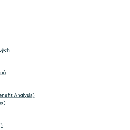
Lệch
Quả
enefit Analysis)
ix)
0)