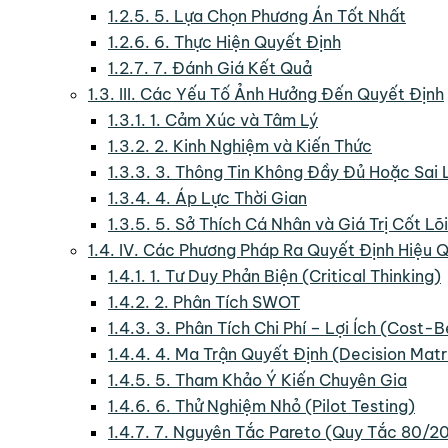
1.2.5.
5. Lựa Chọn Phương Án Tốt Nhất
1.2.6.
6. Thực Hiện Quyết Định
1.2.7.
7. Đánh Giá Kết Quả
1.3.
III. Các Yếu Tố Ảnh Hưởng Đến Quyết Định
1.3.1.
1. Cảm Xúc và Tâm Lý
1.3.2.
2. Kinh Nghiệm và Kiến Thức
1.3.3.
3. Thông Tin Không Đầy Đủ Hoặc Sai 
1.3.4.
4. Áp Lực Thời Gian
1.3.5.
5. Sở Thích Cá Nhân và Giá Trị Cốt Lõi
1.4.
IV. Các Phương Pháp Ra Quyết Định Hiệu 
1.4.1.
1. Tư Duy Phản Biện (Critical Thinking)
1.4.2.
2. Phân Tích SWOT
1.4.3.
3. Phân Tích Chi Phí – Lợi Ích (Cost-B
1.4.4.
4. Ma Trận Quyết Định (Decision Matr
1.4.5.
5. Tham Khảo Ý Kiến Chuyên Gia
1.4.6.
6. Thử Nghiệm Nhỏ (Pilot Testing)
1.4.7.
7. Nguyên Tắc Pareto (Quy Tắc 80/2