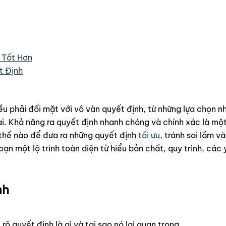
 Tốt Hơn
t Định
u phải đối mặt với vô vàn quyết định, từ những lựa chọn 
i. Khả năng ra quyết định nhanh chóng và chính xác là một
thế nào để đưa ra những quyết định
tối ưu
, tránh sai lầm và
bạn một lộ trình toàn diện từ hiểu bản chất, quy trình, cá
nh
rõ quyết định là gì và tại sao nó lại quan trọng.