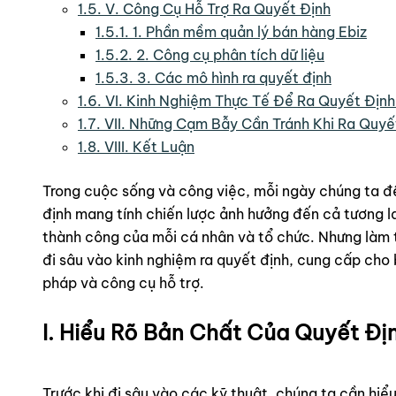
1.5.
V. Công Cụ Hỗ Trợ Ra Quyết Định
1.5.1.
1. Phần mềm quản lý bán hàng Ebiz
1.5.2.
2. Công cụ phân tích dữ liệu
1.5.3.
3. Các mô hình ra quyết định
1.6.
VI. Kinh Nghiệm Thực Tế Để Ra Quyết Định
1.7.
VII. Những Cạm Bẫy Cần Tránh Khi Ra Quyế
1.8.
VIII. Kết Luận
Trong cuộc sống và công việc, mỗi ngày chúng ta đề
định mang tính chiến lược ảnh hưởng đến cả tương la
thành công của mỗi cá nhân và tổ chức. Nhưng làm 
đi sâu vào kinh nghiệm ra quyết định, cung cấp cho 
pháp và công cụ hỗ trợ.
I. Hiểu Rõ Bản Chất Của Quyết Đị
Trước khi đi sâu vào các kỹ thuật, chúng ta cần hiểu 