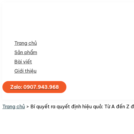
Nhảy
tới
nội
dung
Trang chủ
Sản phẩm
Bài viết
Giới thiệu
Zalo: 0907.943.968
Tìm
kiếm
Trang chủ
Bí quyết ra quyết định hiệu quả: Từ A đến Z 