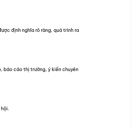
ợc định nghĩa rõ ràng, quá trình ra
ộ, báo cáo thị trường, ý kiến chuyên
 hội.