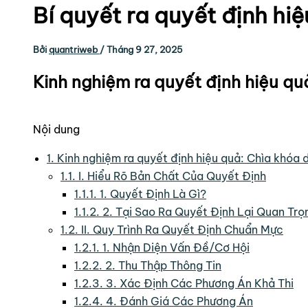
Bí quyết ra quyết định hi
Bởi
quantriweb
/
Tháng 9 27, 2025
Kinh nghiệm ra quyết định hiệu q
Nội dung
1.
Kinh nghiệm ra quyết định hiệu quả: Chìa khóa
1.1.
I. Hiểu Rõ Bản Chất Của Quyết Định
1.1.1.
1. Quyết Định Là Gì?
1.1.2.
2. Tại Sao Ra Quyết Định Lại Quan Trọ
1.2.
II. Quy Trình Ra Quyết Định Chuẩn Mực
1.2.1.
1. Nhận Diện Vấn Đề/Cơ Hội
1.2.2.
2. Thu Thập Thông Tin
1.2.3.
3. Xác Định Các Phương Án Khả Thi
1.2.4.
4. Đánh Giá Các Phương Án