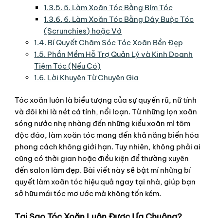
1.3.5.
5. Làm Xoăn Tóc Bằng Bím Tóc
1.3.6.
6. Làm Xoăn Tóc Bằng Dây Buộc Tóc
(Scrunchies) hoặc Vớ
1.4.
Bí Quyết Chăm Sóc Tóc Xoăn Bền Đẹp
1.5.
Phần Mềm Hỗ Trợ Quản Lý và Kinh Doanh
Tiệm Tóc (Nếu Có)
1.6.
Lời Khuyên Từ Chuyên Gia
Tóc xoăn luôn là biểu tượng của sự quyến rũ, nữ tính
và đôi khi là nét cá tính, nổi loạn. Từ những lọn xoăn
sóng nước nhẹ nhàng đến những kiểu xoăn mì tôm
độc đáo, làm xoăn tóc mang đến khả năng biến hóa
phong cách không giới hạn. Tuy nhiên, không phải ai
cũng có thời gian hoặc điều kiện để thường xuyên
đến salon làm đẹp. Bài viết này sẽ bật mí những bí
quyết làm xoăn tóc hiệu quả ngay tại nhà, giúp bạn
sở hữu mái tóc mơ ước mà không tốn kém.
Tại Sao Tóc Xoăn Luôn Được Ưa Chuộng?