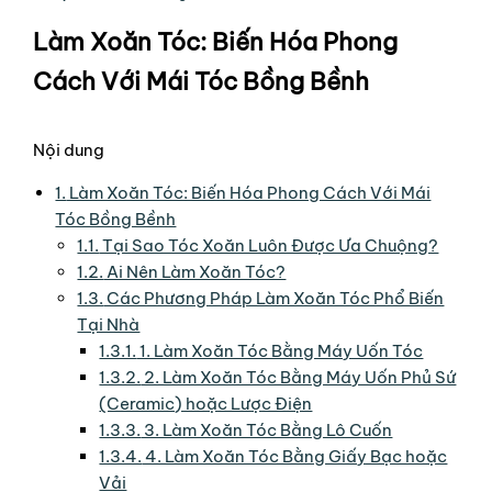
Làm Xoăn Tóc: Biến Hóa Phong
Cách Với Mái Tóc Bồng Bềnh
Nội dung
1.
Làm Xoăn Tóc: Biến Hóa Phong Cách Với Mái
Tóc Bồng Bềnh
1.1.
Tại Sao Tóc Xoăn Luôn Được Ưa Chuộng?
1.2.
Ai Nên Làm Xoăn Tóc?
1.3.
Các Phương Pháp Làm Xoăn Tóc Phổ Biến
Tại Nhà
1.3.1.
1. Làm Xoăn Tóc Bằng Máy Uốn Tóc
1.3.2.
2. Làm Xoăn Tóc Bằng Máy Uốn Phủ Sứ
(Ceramic) hoặc Lược Điện
1.3.3.
3. Làm Xoăn Tóc Bằng Lô Cuốn
1.3.4.
4. Làm Xoăn Tóc Bằng Giấy Bạc hoặc
Vải