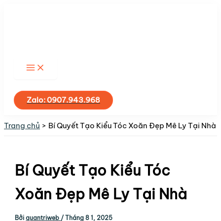
Nhảy
tới
nội
dung
Tìm
kiếm
Zalo: 0907.943.968
Trang chủ
Bí Quyết Tạo Kiểu Tóc Xoăn Đẹp Mê Ly Tại Nhà
Bí Quyết Tạo Kiểu Tóc
Xoăn Đẹp Mê Ly Tại Nhà
Bởi
quantriweb
/
Tháng 8 1, 2025