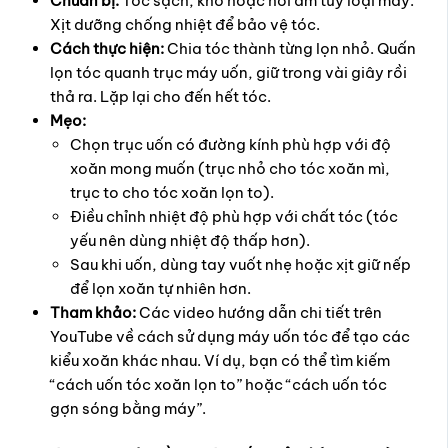
Chuẩn bị:
Tóc sạch, khô hoặc hơi ẩm tùy loại máy.
Xịt dưỡng chống nhiệt để bảo vệ tóc.
Cách thực hiện:
Chia tóc thành từng lọn nhỏ. Quấn
lọn tóc quanh trục máy uốn, giữ trong vài giây rồi
thả ra. Lặp lại cho đến hết tóc.
Mẹo:
Chọn trục uốn có đường kính phù hợp với độ
xoăn mong muốn (trục nhỏ cho tóc xoăn mì,
trục to cho tóc xoăn lọn to).
Điều chỉnh nhiệt độ phù hợp với chất tóc (tóc
yếu nên dùng nhiệt độ thấp hơn).
Sau khi uốn, dùng tay vuốt nhẹ hoặc xịt giữ nếp
để lọn xoăn tự nhiên hơn.
Tham khảo:
Các video hướng dẫn chi tiết trên
YouTube về cách sử dụng máy uốn tóc để tạo các
kiểu xoăn khác nhau. Ví dụ, bạn có thể tìm kiếm
“cách uốn tóc xoăn lọn to” hoặc “cách uốn tóc
gợn sóng bằng máy”.