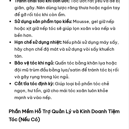
Tránh chải tóc khi còn ướt:
Tóc ướt rất yếu và dễ bị
giãn, gãy. Nên dùng lược răng thưa hoặc ngón tay
để gỡ rối tóc khi còn ẩm.
Sử dụng sản phẩm tạo kiểu:
Mousse, gel giữ nếp
hoặc xịt giữ nếp tóc sẽ giúp lọn xoăn vào nếp và
bền hơn.
Hạn chế sử dụng nhiệt:
Nếu phải sử dụng máy sấy,
hãy chọn chế độ mát và sử dụng vòi sấy khuếch
tán.
Bảo vệ tóc khi ngủ:
Quấn tóc bằng khăn lụa hoặc
đội mũ trùm đầu bằng lụa/satin để tránh tóc bị rối
và gãy rụng trong lúc ngủ.
Cắt tỉa tóc định kỳ:
Giúp loại bỏ phần tóc chẻ
ngọn, hư tổn, giữ cho mái tóc xoăn luôn khỏe
mạnh và vào nếp.
Phần Mềm Hỗ Trợ Quản Lý và Kinh Doanh Tiệm
Tóc (Nếu Có)