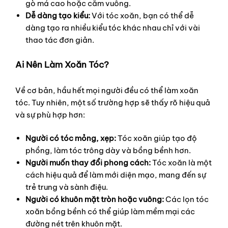
gò má cao hoặc cằm vuông.
Dễ dàng tạo kiểu:
Với tóc xoăn, bạn có thể dễ
dàng tạo ra nhiều kiểu tóc khác nhau chỉ với vài
thao tác đơn giản.
Ai Nên Làm Xoăn Tóc?
Về cơ bản, hầu hết mọi người đều có thể làm xoăn
tóc. Tuy nhiên, một số trường hợp sẽ thấy rõ hiệu quả
và sự phù hợp hơn:
Người có tóc mỏng, xẹp:
Tóc xoăn giúp tạo độ
phồng, làm tóc trông dày và bồng bềnh hơn.
Người muốn thay đổi phong cách:
Tóc xoăn là một
cách hiệu quả để làm mới diện mạo, mang đến sự
trẻ trung và sành điệu.
Người có khuôn mặt tròn hoặc vuông:
Các lọn tóc
xoăn bồng bềnh có thể giúp làm mềm mại các
đường nét trên khuôn mặt.