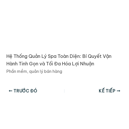
Hệ Thống Quản Lý Spa Toàn Diện: Bí Quyết Vận
Hành Tinh Gọn và Tối Đa Hóa Lợi Nhuận
Phần mềm, quản lý bán hàng
TRƯỚC ĐÓ
KẾ TIẾP