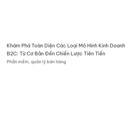
Khám Phá Toàn Diện Các Loại Mô Hình Kinh Doanh
B2C: Từ Cơ Bản Đến Chiến Lược Tiên Tiến
Phần mềm, quản lý bán hàng