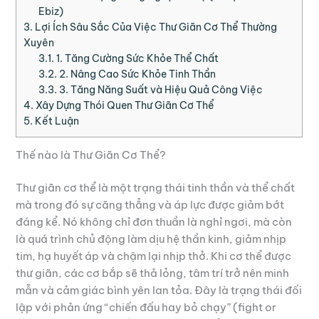
Ebiz)
3.
Lợi Ích Sâu Sắc Của Việc Thư Giãn Cơ Thể Thường
Xuyên
3.1.
1. Tăng Cường Sức Khỏe Thể Chất
3.2.
2. Nâng Cao Sức Khỏe Tinh Thần
3.3.
3. Tăng Năng Suất và Hiệu Quả Công Việc
4.
Xây Dựng Thói Quen Thư Giãn Cơ Thể
5.
Kết Luận
Thế nào là Thư Giãn Cơ Thể?
Thư giãn cơ thể là một trạng thái tinh thần và thể chất
mà trong đó sự căng thẳng và áp lực được giảm bớt
đáng kể. Nó không chỉ đơn thuần là nghỉ ngơi, mà còn
là quá trình chủ động làm dịu hệ thần kinh, giảm nhịp
tim, hạ huyết áp và chậm lại nhịp thở. Khi cơ thể được
thư giãn, các cơ bắp sẽ thả lỏng, tâm trí trở nên minh
mẫn và cảm giác bình yên lan tỏa. Đây là trạng thái đối
lập với phản ứng “chiến đấu hay bỏ chạy” (fight or