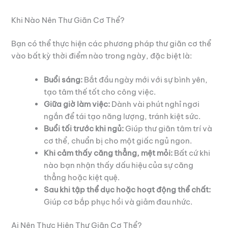
Khi Nào Nên Thư Giãn Cơ Thể?
Bạn có thể thực hiện các phương pháp thư giãn cơ thể
vào bất kỳ thời điểm nào trong ngày, đặc biệt là:
Buổi sáng:
Bắt đầu ngày mới với sự bình yên,
tạo tâm thế tốt cho công việc.
Giữa giờ làm việc:
Dành vài phút nghỉ ngơi
ngắn để tái tạo năng lượng, tránh kiệt sức.
Buổi tối trước khi ngủ:
Giúp thư giãn tâm trí và
cơ thể, chuẩn bị cho một giấc ngủ ngon.
Khi cảm thấy căng thẳng, mệt mỏi:
Bất cứ khi
nào bạn nhận thấy dấu hiệu của sự căng
thẳng hoặc kiệt quệ.
Sau khi tập thể dục hoặc hoạt động thể chất:
Giúp cơ bắp phục hồi và giảm đau nhức.
Ai Nên Thực Hiện Thư Giãn Cơ Thể?