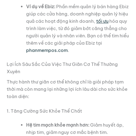
Ví dụ về Ebiz:
Phần mềm quản lý bán hàng Ebiz
giúp các cửa hàng, doanh nghiệp quản lý hiệu
quả các hoạt động kinh doanh,
tối ưu
hóa quy
trình làm việc, từ đó giảm bớt căng thẳng cho
người quản lý và nhân viên. Bạn có thể tìm hiểu
thêm về các giải pháp của Ebiz tại
phanmempos.com
.
Lợi Ích Sâu Sắc Của Việc Thư Giãn Cơ Thể Thường
Xuyên
Thực hành thư giãn cơ thể không chỉ là giải pháp tạm
thời mà còn mang lại những lợi ích lâu dài cho sức khỏe
toàn diện:
1. Tăng Cường Sức Khỏe Thể Chất
Hệ tim mạch khỏe mạnh hơn:
Giảm huyết áp,
nhịp tim, giảm nguy cơ mắc bệnh tim.