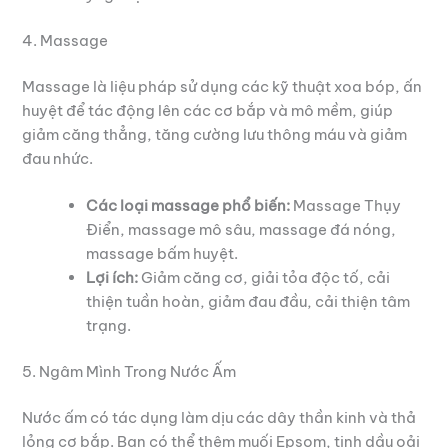
4. Massage
Massage là liệu pháp sử dụng các kỹ thuật xoa bóp, ấn
huyệt để tác động lên các cơ bắp và mô mềm, giúp
giảm căng thẳng, tăng cường lưu thông máu và giảm
đau nhức.
Các loại massage phổ biến:
Massage Thụy
Điển, massage mô sâu, massage đá nóng,
massage bấm huyệt.
Lợi ích:
Giảm căng cơ, giải tỏa độc tố, cải
thiện tuần hoàn, giảm đau đầu, cải thiện tâm
trạng.
5. Ngâm Mình Trong Nước Ấm
Nước ấm có tác dụng làm dịu các dây thần kinh và thả
lỏng cơ bắp. Bạn có thể thêm muối Epsom, tinh dầu oải