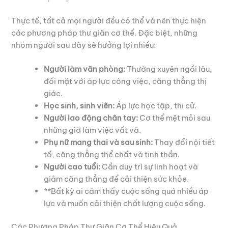
Thực tế, tất cả mọi người đều có thể và nên thực hiện
các phương pháp thư giãn cơ thể. Đặc biệt, những
nhóm người sau đây sẽ hưởng lợi nhiều:
Người làm văn phòng:
Thường xuyên ngồi lâu,
đối mặt với áp lực công việc, căng thẳng thị
giác.
Học sinh, sinh viên:
Áp lực học tập, thi cử.
Người lao động chân tay:
Cơ thể mệt mỏi sau
những giờ làm việc vất vả.
Phụ nữ mang thai và sau sinh:
Thay đổi nội tiết
tố, căng thẳng thể chất và tinh thần.
Người cao tuổi:
Cần duy trì sự linh hoạt và
giảm căng thẳng để cải thiện sức khỏe.
**Bất kỳ ai cảm thấy cuộc sống quá nhiều áp
lực và muốn cải thiện chất lượng cuộc sống.
Các Phương Pháp Thư Giãn Cơ Thể Hiệu Quả