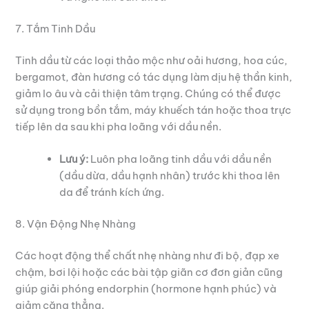
7. Tắm Tinh Dầu
Tinh dầu từ các loại thảo mộc như oải hương, hoa cúc,
bergamot, đàn hương có tác dụng làm dịu hệ thần kinh,
giảm lo âu và cải thiện tâm trạng. Chúng có thể được
sử dụng trong bồn tắm, máy khuếch tán hoặc thoa trực
tiếp lên da sau khi pha loãng với dầu nền.
Lưu ý:
Luôn pha loãng tinh dầu với dầu nền
(dầu dừa, dầu hạnh nhân) trước khi thoa lên
da để tránh kích ứng.
8. Vận Động Nhẹ Nhàng
Các hoạt động thể chất nhẹ nhàng như đi bộ, đạp xe
chậm, bơi lội hoặc các bài tập giãn cơ đơn giản cũng
giúp giải phóng endorphin (hormone hạnh phúc) và
giảm căng thẳng.