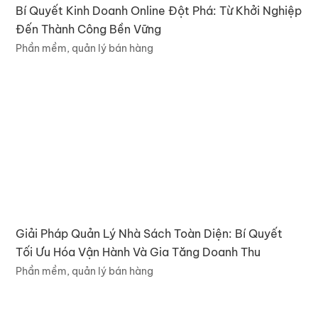
Bí Quyết Kinh Doanh Online Đột Phá: Từ Khởi Nghiệp
Đến Thành Công Bền Vững
Phần mềm, quản lý bán hàng
Giải Pháp Quản Lý Nhà Sách Toàn Diện: Bí Quyết
Tối Ưu Hóa Vận Hành Và Gia Tăng Doanh Thu
Phần mềm, quản lý bán hàng