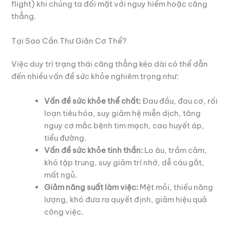
flight) khi chúng ta đối mặt với nguy hiểm hoặc căng
thẳng.
Tại Sao Cần Thư Giãn Cơ Thể?
Việc duy trì trạng thái căng thẳng kéo dài có thể dẫn
đến nhiều vấn đề sức khỏe nghiêm trọng như:
Vấn đề sức khỏe thể chất:
Đau đầu, đau cơ, rối
loạn tiêu hóa, suy giảm hệ miễn dịch, tăng
nguy cơ mắc bệnh tim mạch, cao huyết áp,
tiểu đường.
Vấn đề sức khỏe tinh thần:
Lo âu, trầm cảm,
khó tập trung, suy giảm trí nhớ, dễ cáu gắt,
mất ngủ.
Giảm năng suất làm việc:
Mệt mỏi, thiếu năng
lượng, khó đưa ra quyết định, giảm hiệu quả
công việc.