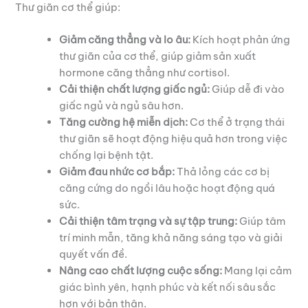
Thư giãn cơ thể giúp:
Giảm căng thẳng và lo âu:
Kích hoạt phản ứng
thư giãn của cơ thể, giúp giảm sản xuất
hormone căng thẳng như cortisol.
Cải thiện chất lượng giấc ngủ:
Giúp dễ đi vào
giấc ngủ và ngủ sâu hơn.
Tăng cường hệ miễn dịch:
Cơ thể ở trạng thái
thư giãn sẽ hoạt động hiệu quả hơn trong việc
chống lại bệnh tật.
Giảm đau nhức cơ bắp:
Thả lỏng các cơ bị
căng cứng do ngồi lâu hoặc hoạt động quá
sức.
Cải thiện tâm trạng và sự tập trung:
Giúp tâm
trí minh mẫn, tăng khả năng sáng tạo và giải
quyết vấn đề.
Nâng cao chất lượng cuộc sống:
Mang lại cảm
giác bình yên, hạnh phúc và kết nối sâu sắc
hơn với bản thân.