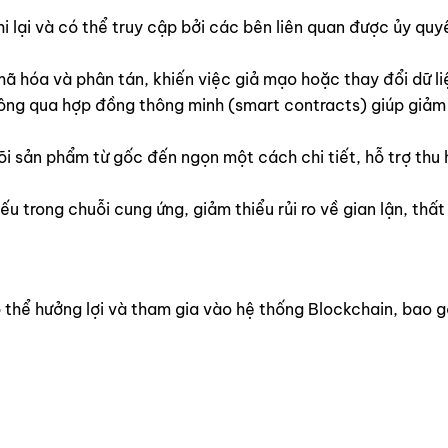
 lại và có thể truy cập bởi các bên liên quan được ủy quyền
ã hóa và phân tán, khiến việc giả mạo hoặc thay đổi dữ li
ng qua hợp đồng thông minh (smart contracts) giúp giảm thi
 sản phẩm từ gốc đến ngọn một cách chi tiết, hỗ trợ thu h
 trong chuỗi cung ứng, giảm thiểu rủi ro về gian lận, thất
 thể hưởng lợi và tham gia vào hệ thống Blockchain, bao 