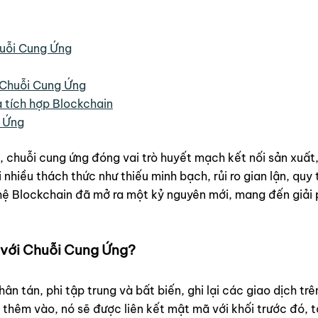
huỗi Cung Ứng
g Chuỗi Cung Ứng
 tích hợp Blockchain
g Ứng
 chuỗi cung ứng đóng vai trò huyết mạch kết nối sản xuất, 
nhiều thách thức như thiếu minh bạch, rủi ro gian lận, quy
ghệ Blockchain đã mở ra một kỷ nguyên mới, mang đến giải
ng với Chuỗi Cung Ứng?
ân tán, phi tập trung và bất biến, ghi lại các giao dịch tr
thêm vào, nó sẽ được liên kết mật mã với khối trước đó, t