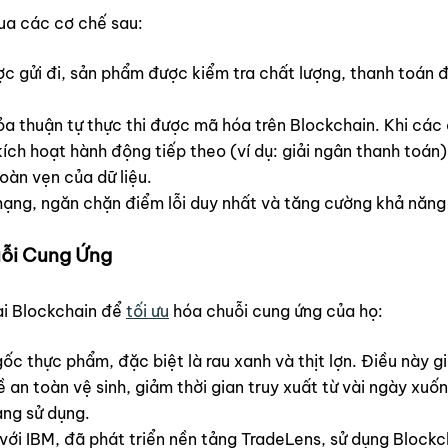
ua các cơ chế sau:
ợc gửi đi, sản phẩm được kiểm tra chất lượng, thanh toán đ
a thuận tự thực thi được mã hóa trên Blockchain. Khi các 
ích hoạt hành động tiếp theo (ví dụ: giải ngân thanh toán)
oàn vẹn của dữ liệu.
mạng, ngăn chặn điểm lỗi duy nhất và tăng cường khả năng
uỗi Cung Ứng
ai Blockchain để
tối ưu
hóa chuỗi cung ứng của họ:
c thực phẩm, đặc biệt là rau xanh và thịt lợn. Điều này 
an toàn vệ sinh, giảm thời gian truy xuất từ vài ngày xuốn
ng sử dụng.
 với IBM, đã phát triển nền tảng TradeLens, sử dụng Blockc