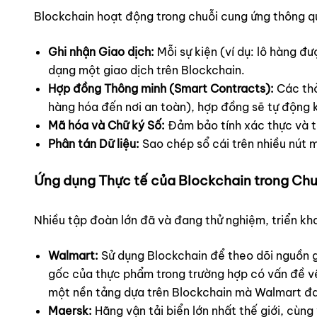
Blockchain hoạt động trong chuỗi cung ứng thông q
Ghi nhận Giao dịch:
Mỗi sự kiện (ví dụ: lô hàng đư
dạng một giao dịch trên Blockchain.
Hợp đồng Thông minh (Smart Contracts):
Các thỏ
hàng hóa đến nơi an toàn), hợp đồng sẽ tự động k
Mã hóa và Chữ ký Số:
Đảm bảo tính xác thực và t
Phân tán Dữ liệu:
Sao chép sổ cái trên nhiều nút 
Ứng dụng Thực tế của Blockchain trong Ch
Nhiều tập đoàn lớn đã và đang thử nghiệm, triển kh
Walmart:
Sử dụng Blockchain để theo dõi nguồn gố
gốc của thực phẩm trong trường hợp có vấn đề về 
một nền tảng dựa trên Blockchain mà Walmart đa
Maersk:
Hãng vận tải biển lớn nhất thế giới, cùng