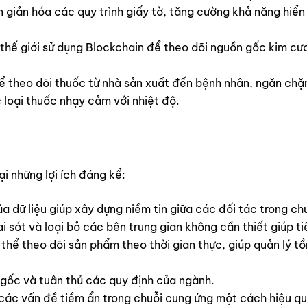
giản hóa các quy trình giấy tờ, tăng cường khả năng hiển t
thế giới sử dụng Blockchain để theo dõi nguồn gốc kim cư
theo dõi thuốc từ nhà sản xuất đến bệnh nhân, ngăn chặn
 loại thuốc nhạy cảm với nhiệt độ.
i những lợi ích đáng kể:
a dữ liệu giúp xây dựng niềm tin giữa các đối tác trong ch
i sót và loại bỏ các bên trung gian không cần thiết giúp ti
thể theo dõi sản phẩm theo thời gian thực, giúp quản lý t
ốc và tuân thủ các quy định của ngành.
 các vấn đề tiềm ẩn trong chuỗi cung ứng một cách hiệu qu