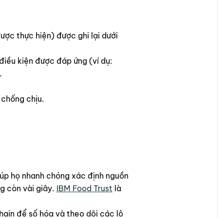
ược thực hiện) được ghi lại dưới
điều kiện được đáp ứng (ví dụ:
.
 chống chịu.
giúp họ nhanh chóng xác định nguồn
g còn vài giây.
IBM Food Trust
là
hain để số hóa và theo dõi các lô