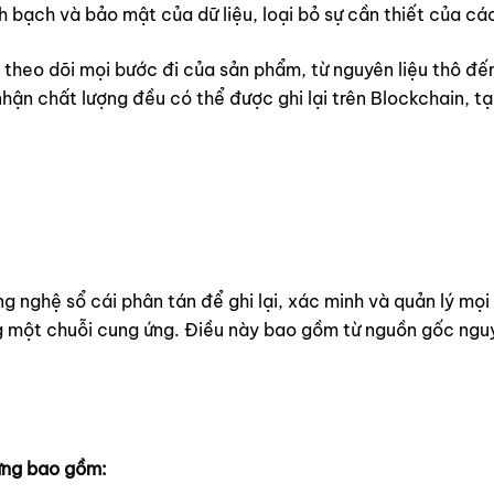
bạch và bảo mật của dữ liệu, loại bỏ sự cần thiết của các
theo dõi mọi bước đi của sản phẩm, từ nguyên liệu thô đến
nhận chất lượng đều có thể được ghi lại trên Blockchain, 
 nghệ sổ cái phân tán để ghi lại, xác minh và quản lý mọi 
g một chuỗi cung ứng. Điều này bao gồm từ nguồn gốc nguyê
ứng bao gồm: