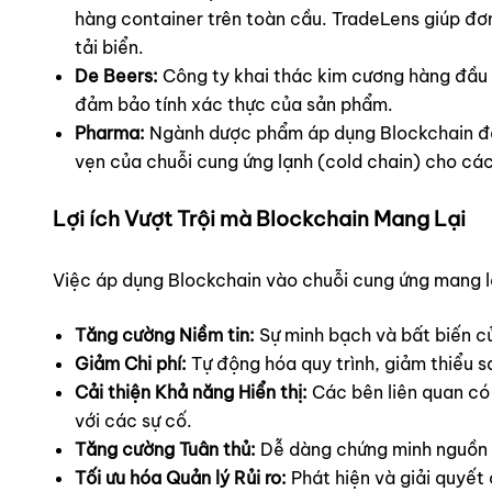
hàng container trên toàn cầu. TradeLens giúp đơn 
tải biển.
De Beers:
Công ty khai thác kim cương hàng đầu 
đảm bảo tính xác thực của sản phẩm.
Pharma:
Ngành dược phẩm áp dụng Blockchain để 
vẹn của chuỗi cung ứng lạnh (cold chain) cho các
Lợi ích Vượt Trội mà Blockchain Mang Lại
Việc áp dụng Blockchain vào chuỗi cung ứng mang lạ
Tăng cường Niềm tin:
Sự minh bạch và bất biến củ
Giảm Chi phí:
Tự động hóa quy trình, giảm thiểu sa
Cải thiện Khả năng Hiển thị:
Các bên liên quan có 
với các sự cố.
Tăng cường Tuân thủ:
Dễ dàng chứng minh nguồn g
Tối ưu hóa Quản lý Rủi ro:
Phát hiện và giải quyết