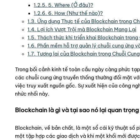
1.2.5.
5. Where (Ở đâu)?
1.2.6.
6. How (Như thế nào)?
1.3.
Ứng dụng Thực tế của Blockchain trong C
1.4.
Lợi ích Vượt Trội mà Blockchain Mang Lại
1.5.
Thách thức khi triển khai Blockchain tron
1.6.
Phần mềm hỗ trợ quản lý chuỗi cung ứng và
1.7.
Tương lai của Blockchain trong Chuỗi Cun
Trong bối cảnh kinh tế toàn cầu ngày càng phức tạp,
các chuỗi cung ứng truyền thống thường đối mặt với 
việc truy xuất nguồn gốc. Sự xuất hiện của công n
nhức nhối này.
Blockchain là gì và tại sao nó lại quan trọ
Blockchain, về bản chất, là một sổ cái kỹ thuật số ph
một tập hợp các giao dịch và khi một khối mới được 