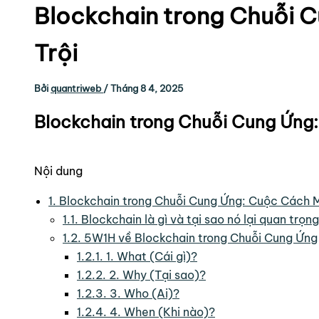
Blockchain trong Chuỗi C
Trội
Bởi
quantriweb
/
Tháng 8 4, 2025
Blockchain trong Chuỗi Cung Ứng
Nội dung
1.
Blockchain trong Chuỗi Cung Ứng: Cuộc Cách 
1.1.
Blockchain là gì và tại sao nó lại quan trọ
1.2.
5W1H về Blockchain trong Chuỗi Cung Ứng
1.2.1.
1. What (Cái gì)?
1.2.2.
2. Why (Tại sao)?
1.2.3.
3. Who (Ai)?
1.2.4.
4. When (Khi nào)?