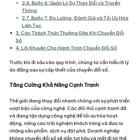
2.6.
Bước 6: Quản Lý Sự Thay Đổi và Truyền
Thông
2.7.
Bước 7: Đo Lường, Đánh Giá và Tối Ưu Hóa
Liên Tục
3.
Các Thách Thức Thường Gặp Khi Chuyển Đổi
Số
4.
Lời Khuyên Cho Hành Trình Chuyển Đổi Số
Trước khi đi sâu vào quy trình, chúng ta cần hiểu rõ lý
do đằng sau sự cấp thiết của chuyển đổi số.
Tăng Cường Khả Năng Cạnh Tranh
Thế giới đang thay đổi nhanh chóng với sự phát triển
vượt bậc của công nghệ. Các đối thủ cạnh tranh đã
và đang tận dụng công nghệ để tối ưu hóa hoạt
động, nâng cao trải nghiệm khách hàng và đưa ra
những sản phẩm, dịch vụ đột phá. Doanh nghiệp
không chuyển đổi số sẽ dần tụt hậu và mất đi lợi thế