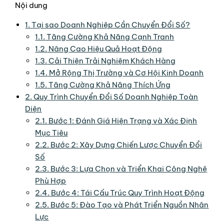
Nội dung
1.
Tại sao Doanh Nghiệp Cần Chuyển Đổi Số?
1.1.
Tăng Cường Khả Năng Cạnh Tranh
1.2.
Nâng Cao Hiệu Quả Hoạt Động
1.3.
Cải Thiện Trải Nghiệm Khách Hàng
1.4.
Mở Rộng Thị Trường và Cơ Hội Kinh Doanh
1.5.
Tăng Cường Khả Năng Thích Ứng
2.
Quy Trình Chuyển Đổi Số Doanh Nghiệp Toàn
Diện
2.1.
Bước 1: Đánh Giá Hiện Trạng và Xác Định
Mục Tiêu
2.2.
Bước 2: Xây Dựng Chiến Lược Chuyển Đổi
Số
2.3.
Bước 3: Lựa Chọn và Triển Khai Công Nghệ
Phù Hợp
2.4.
Bước 4: Tái Cấu Trúc Quy Trình Hoạt Động
2.5.
Bước 5: Đào Tạo và Phát Triển Nguồn Nhân
Lực