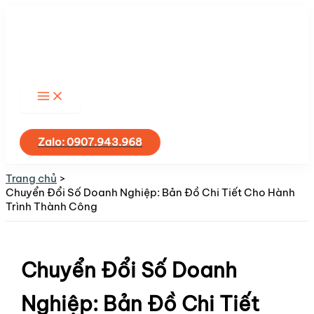
Nhảy
tới
nội
dung
Tìm
kiếm
Zalo: 0907.943.968
Trang chủ
Chuyển Đổi Số Doanh Nghiệp: Bản Đồ Chi Tiết Cho Hành
Trình Thành Công
Chuyển Đổi Số Doanh
Nghiệp: Bản Đồ Chi Tiết