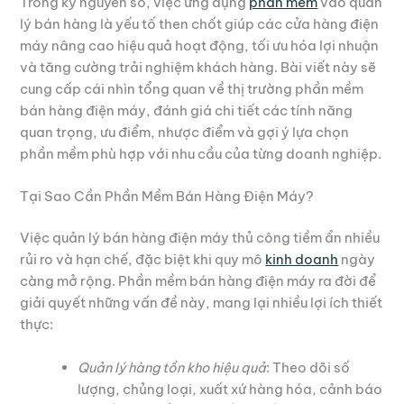
Trong kỷ nguyên số, việc ứng dụng
phần mềm
vào quản
lý bán hàng là yếu tố then chốt giúp các cửa hàng điện
máy nâng cao hiệu quả hoạt động, tối ưu hóa lợi nhuận
và tăng cường trải nghiệm khách hàng. Bài viết này sẽ
cung cấp cái nhìn tổng quan về thị trường phần mềm
bán hàng điện máy, đánh giá chi tiết các tính năng
quan trọng, ưu điểm, nhược điểm và gợi ý lựa chọn
phần mềm phù hợp với nhu cầu của từng doanh nghiệp.
Tại Sao Cần Phần Mềm Bán Hàng Điện Máy?
Việc quản lý bán hàng điện máy thủ công tiềm ẩn nhiều
rủi ro và hạn chế, đặc biệt khi quy mô
kinh doanh
ngày
càng mở rộng. Phần mềm bán hàng điện máy ra đời để
giải quyết những vấn đề này, mang lại nhiều lợi ích thiết
thực:
Quản lý hàng tồn kho hiệu quả
: Theo dõi số
lượng, chủng loại, xuất xứ hàng hóa, cảnh báo