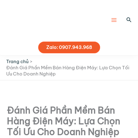
Nhảy
tới
nội
Tìm
dung
kiế
Zalo: 0907.943.968
Trang chủ
Đánh Giá Phần Mềm Bán Hàng Điện Máy: Lựa Chọn Tối
Ưu Cho Doanh Nghiệp
Đánh Giá Phần Mềm Bán
Hàng Điện Máy: Lựa Chọn
Tối Ưu Cho Doanh Nghiệp