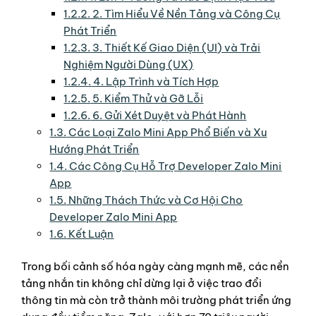
1.2.2.
2. Tìm Hiểu Về Nền Tảng và Công Cụ
Phát Triển
1.2.3.
3. Thiết Kế Giao Diện (UI) và Trải
Nghiệm Người Dùng (UX)
1.2.4.
4. Lập Trình và Tích Hợp
1.2.5.
5. Kiểm Thử và Gỡ Lỗi
1.2.6.
6. Gửi Xét Duyệt và Phát Hành
1.3.
Các Loại Zalo Mini App Phổ Biến và Xu
Hướng Phát Triển
1.4.
Các Công Cụ Hỗ Trợ Developer Zalo Mini
App
1.5.
Những Thách Thức và Cơ Hội Cho
Developer Zalo Mini App
1.6.
Kết Luận
Trong bối cảnh số hóa ngày càng mạnh mẽ, các nền
tảng nhắn tin không chỉ dừng lại ở việc trao đổi
thông tin mà còn trở thành môi trường phát triển ứng