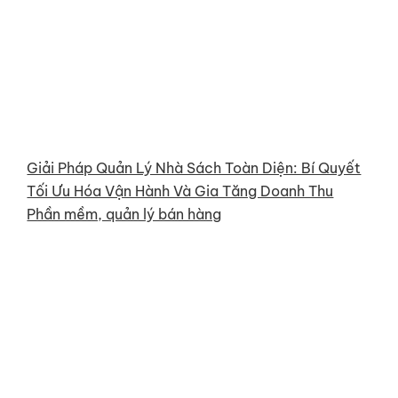
Giải Pháp Quản Lý Nhà Sách Toàn Diện: Bí Quyết
Tối Ưu Hóa Vận Hành Và Gia Tăng Doanh Thu
Phần mềm, quản lý bán hàng