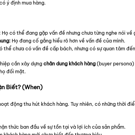
có ý định mua hàng.
:
Họ có thể đang gặp vấn đề nhưng chưa từng nghe nói về g
hung:
Họ đang cố gắng hiểu rõ hơn về vấn đề của mình.
ó thể chưa có vấn đề cấp bách, nhưng có sự quan tâm đến
ghiệp cần xây dựng
chân dung khách hàng
(buyer persona) 
 họ đối mặt.
ận Biết? (When)
oạt động thu hút khách hàng. Tuy nhiên, có những thời đi
ận thức ban đầu về sự tồn tại và lợi ích của sản phẩm.
 khách hàng mới chưa biết đến thương hiệu.