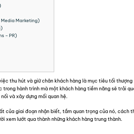
)
l Media Marketing)
g)
ns – PR)
việc thu hút và giữ chân khách hàng là mục tiêu tối thượng
c trong hành trình mà một khách hàng tiềm năng sẽ trải qu
t nối và xây dựng mối quan hệ.
ất của giai đoạn nhận biết, tầm quan trọng của nó, cách 
gười xem lướt qua thành những khách hàng trung thành.