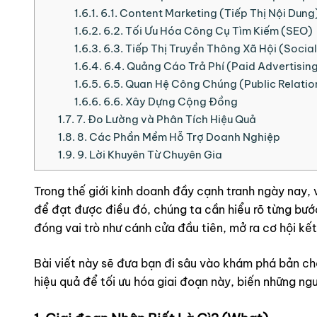
1.6.1.
6.1. Content Marketing (Tiếp Thị Nội Dung
1.6.2.
6.2. Tối Ưu Hóa Công Cụ Tìm Kiếm (SEO)
1.6.3.
6.3. Tiếp Thị Truyền Thông Xã Hội (Socia
1.6.4.
6.4. Quảng Cáo Trả Phí (Paid Advertisin
1.6.5.
6.5. Quan Hệ Công Chúng (Public Relatio
1.6.6.
6.6. Xây Dựng Cộng Đồng
1.7.
7. Đo Lường và Phân Tích Hiệu Quả
1.8.
8. Các Phần Mềm Hỗ Trợ Doanh Nghiệp
1.9.
9. Lời Khuyên Từ Chuyên Gia
Trong thế giới kinh doanh đầy cạnh tranh ngày nay, 
để đạt được điều đó, chúng ta cần hiểu rõ từng bướ
đóng vai trò như cánh cửa đầu tiên, mở ra cơ hội kế
Bài viết này sẽ đưa bạn đi sâu vào khám phá bản ch
hiệu quả để tối ưu hóa giai đoạn này, biến những n