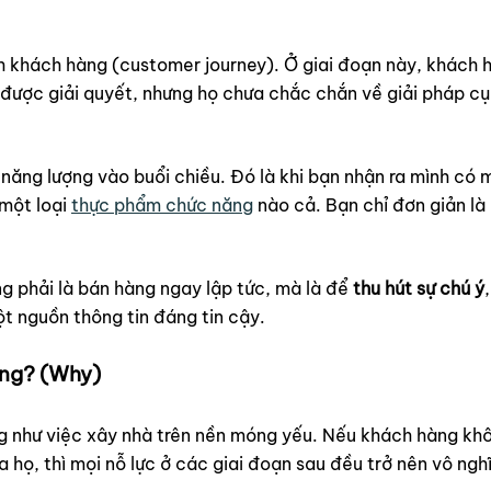
nh khách hàng (customer journey). Ở giai đoạn này, khách 
ợc giải quyết, nhưng họ chưa chắc chắn về giải pháp cụ
ăng lượng vào buổi chiều. Đó là khi bạn nhận ra mình có 
 một loại
thực phẩm chức năng
nào cả. Bạn chỉ đơn giản là 
g phải là bán hàng ngay lập tức, mà là để
thu hút sự chú ý
t nguồn thông tin đáng tin cậy.
ọng? (Why)
g như việc xây nhà trên nền móng yếu. Nếu khách hàng khôn
 họ, thì mọi nỗ lực ở các giai đoạn sau đều trở nên vô ngh