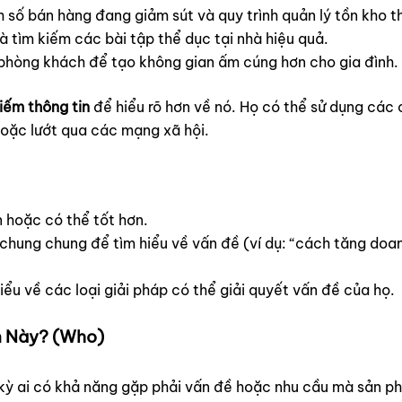
số bán hàng đang giảm sút và quy trình quản lý tồn kho th
 tìm kiếm các bài tập thể dục tại nhà hiệu quả.
 phòng khách để tạo không gian ấm cúng hơn cho gia đình.
iếm thông tin
để hiểu rõ hơn về nó. Họ có thể sử dụng các 
hoặc lướt qua các mạng xã hội.
 hoặc có thể tốt hơn.
hung chung để tìm hiểu về vấn đề (ví dụ: “cách tăng doanh
iểu về các loại giải pháp có thể giải quyết vấn đề của họ.
ạn Này? (Who)
t kỳ ai có khả năng gặp phải vấn đề hoặc nhu cầu mà sản p