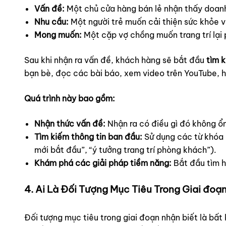
Vấn đề:
Một chủ cửa hàng bán lẻ nhận thấy doanh 
Nhu cầu:
Một người trẻ muốn cải thiện sức khỏe và
Mong muốn:
Một cặp vợ chồng muốn trang trí lại
Sau khi nhận ra vấn đề, khách hàng sẽ bắt đầu
tìm k
bạn bè, đọc các bài báo, xem video trên YouTube, 
Quá trình này bao gồm:
Nhận thức vấn đề:
Nhận ra có điều gì đó không ổn
Tìm kiếm thông tin ban đầu:
Sử dụng các từ khóa c
mới bắt đầu”, “ý tưởng trang trí phòng khách”).
Khám phá các giải pháp tiềm năng:
Bắt đầu tìm h
4. Ai Là Đối Tượng Mục Tiêu Trong Giai đo
Đối tượng mục tiêu trong giai đoạn nhận biết là bấ