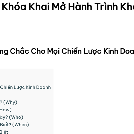
a Khóa Khai Mở Hành Trình K
ững Chắc Cho Mọi Chiến Lược Kinh Do
 Chiến Lược Kinh Doanh
g? (Why)
(How)
 Này? (Who)
 Biết? (When)
Biết