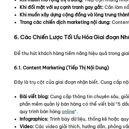
Khi đối mặt với sự cạnh tranh gay gắt:
Cần làm nổi
Khi muốn xây dựng cộng đồng và lòng trung thàn
Trong các chiến dịch marketing nội dung:
Content
6. Các Chiến Lược Tối Ưu Hóa Giai đoạn Nh
Để thu hút khách hàng tiềm năng hiệu quả trong gia
6.1. Content Marketing (Tiếp Thị Nội Dung)
Đây là trụ cột của giai đoạn nhận biết. Cung cấp nội d
Bài viết blog:
Cung cấp thông tin chuyên sâu, giải
phần mềm quản lý bán hàng có thể viết bài “5 dấ
quy trình bán hàng
online
“.
Infographics:
Trình bày dữ liệu, thống kê hoặc quy
Video:
Các video giải thích, hướng dẫn, phỏng vấ