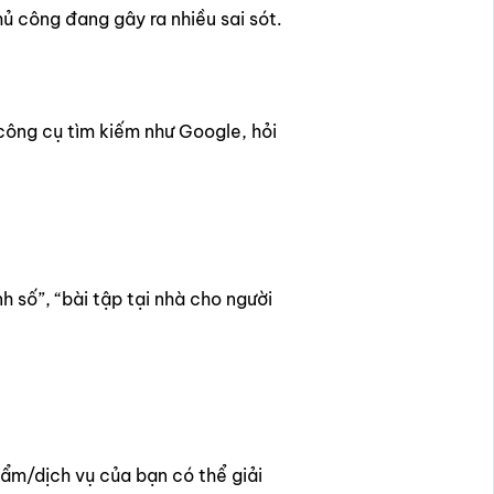
ủ công đang gây ra nhiều sai sót.
công cụ tìm kiếm như Google, hỏi
 số”, “bài tập tại nhà cho người
hẩm/dịch vụ của bạn có thể giải