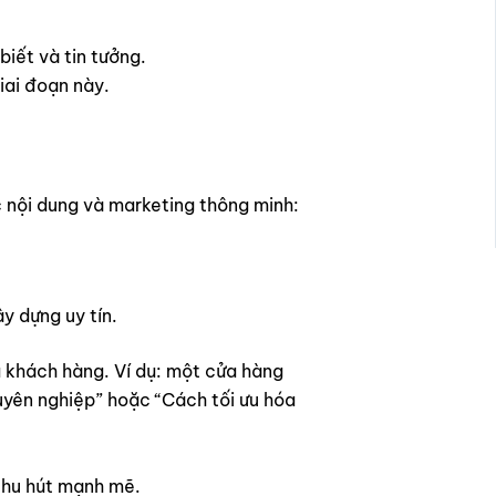
iết và tin tưởng.
iai đoạn này.
c nội dung và marketing thông minh:
ây dựng uy tín.
a khách hàng. Ví dụ: một cửa hàng
uyên nghiệp” hoặc “Cách tối ưu hóa
thu hút mạnh mẽ.