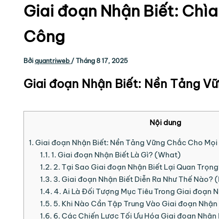
Giai đoạn Nhận Biết: Chì
Công
Bởi
quantriweb
/
Tháng 8 17, 2025
Giai đoạn Nhận Biết: Nền Tảng V
Nội dung
1.
Giai đoạn Nhận Biết: Nền Tảng Vững Chắc Cho Mọi
1.1.
1. Giai đoạn Nhận Biết Là Gì? (What)
1.2.
2. Tại Sao Giai đoạn Nhận Biết Lại Quan Trọn
1.3.
3. Giai đoạn Nhận Biết Diễn Ra Như Thế Nào? 
1.4.
4. Ai Là Đối Tượng Mục Tiêu Trong Giai đoạn
1.5.
5. Khi Nào Cần Tập Trung Vào Giai đoạn Nhận
1.6.
6. Các Chiến Lược Tối Ưu Hóa Giai đoạn Nhận 