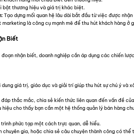
 bật thương hiệu và giá trị khác biệt.
h:
Tạo dựng mối quan hệ lâu dài bắt đầu từ việc được nhận b
 marketing là công cụ mạnh mẽ để thu hút khách hàng ở g
ận Biết
i đoạn nhận biết, doanh nghiệp cần áp dụng các chiến lượ
ung giá trị, giáo dục và giải trí giúp thu hút sự chú ý và x
 đáp thắc mắc, chia sẻ kiến thức liên quan đến vấn đề củ
u hiệu cho thấy bạn cần một hệ thống quản lý bán hàng ch
 trình phức tạp một cách trực quan, dễ hiểu.
n chuyên gia, hoặc chia sẻ câu chuyện thành công có thể 