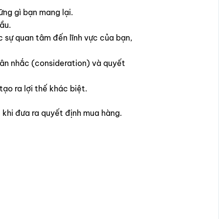
ững gì bạn mang lại.
ầu.
c sự quan tâm đến lĩnh vực của bạn,
ân nhắc (consideration) và quyết
ạo ra lợi thế khác biệt.
c khi đưa ra quyết định mua hàng.