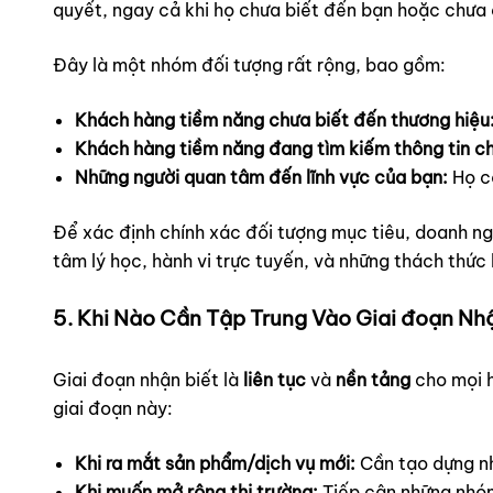
quyết, ngay cả khi họ chưa biết đến bạn hoặc chưa 
Đây là một nhóm đối tượng rất rộng, bao gồm:
Khách hàng tiềm năng chưa biết đến thương hiệu
Khách hàng tiềm năng đang tìm kiếm thông tin c
Những người quan tâm đến lĩnh vực của bạn:
Họ c
Để xác định chính xác đối tượng mục tiêu, doanh n
tâm lý học, hành vi trực tuyến, và những thách thức
5. Khi Nào Cần Tập Trung Vào Giai đoạn Nh
Giai đoạn nhận biết là
liên tục
và
nền tảng
cho mọi h
giai đoạn này:
Khi ra mắt sản phẩm/dịch vụ mới:
Cần tạo dựng nh
Khi muốn mở rộng thị trường:
Tiếp cận những nhóm