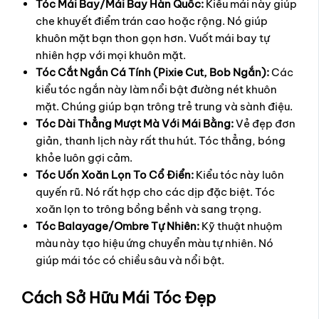
Tóc Mái Bay/Mái Bay Hàn Quốc:
Kiểu mái này giúp
che khuyết điểm trán cao hoặc rộng. Nó giúp
khuôn mặt bạn thon gọn hơn. Vuốt mái bay tự
nhiên hợp với mọi khuôn mặt.
Tóc Cắt Ngắn Cá Tính (Pixie Cut, Bob Ngắn):
Các
kiểu tóc ngắn này làm nổi bật đường nét khuôn
mặt. Chúng giúp bạn trông trẻ trung và sành điệu.
Tóc Dài Thẳng Mượt Mà Với Mái Bằng:
Vẻ đẹp đơn
giản, thanh lịch này rất thu hút. Tóc thẳng, bóng
khỏe luôn gợi cảm.
Tóc Uốn Xoăn Lọn To Cổ Điển:
Kiểu tóc này luôn
quyến rũ. Nó rất hợp cho các dịp đặc biệt. Tóc
xoăn lọn to trông bồng bềnh và sang trọng.
Tóc Balayage/Ombre Tự Nhiên:
Kỹ thuật nhuộm
màu này tạo hiệu ứng chuyển màu tự nhiên. Nó
giúp mái tóc có chiều sâu và nổi bật.
Cách Sở Hữu Mái Tóc Đẹp