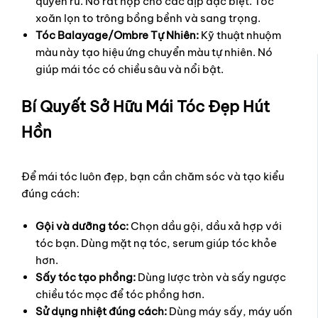
quyến rũ. Nó rất hợp cho các dịp đặc biệt. Tóc
xoăn lọn to trông bồng bềnh và sang trọng.
Tóc Balayage/Ombre Tự Nhiên:
Kỹ thuật nhuộm
màu này tạo hiệu ứng chuyển màu tự nhiên. Nó
giúp mái tóc có chiều sâu và nổi bật.
Bí Quyết Sở Hữu Mái Tóc Đẹp Hút
Hồn
Để mái tóc luôn đẹp, bạn cần chăm sóc và tạo kiểu
đúng cách:
Gội và dưỡng tóc:
Chọn dầu gội, dầu xả hợp với
tóc bạn. Dùng mặt nạ tóc, serum giúp tóc khỏe
hơn.
Sấy tóc tạo phồng:
Dùng lược tròn và sấy ngược
chiều tóc mọc để tóc phồng hơn.
Sử dụng nhiệt đúng cách:
Dùng máy sấy, máy uốn