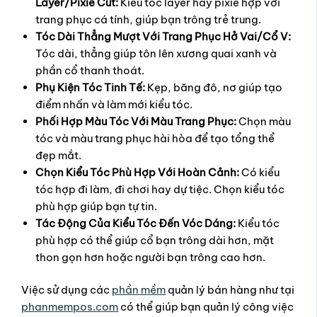
Layer/Pixie Cut:
Kiểu tóc layer hay pixie hợp với
trang phục cá tính, giúp bạn trông trẻ trung.
Tóc Dài Thẳng Mượt Với Trang Phục Hở Vai/Cổ V:
Tóc dài, thẳng giúp tôn lên xương quai xanh và
phần cổ thanh thoát.
Phụ Kiện Tóc Tinh Tế:
Kẹp, băng đô, nơ giúp tạo
điểm nhấn và làm mới kiểu tóc.
Phối Hợp Màu Tóc Với Màu Trang Phục:
Chọn màu
tóc và màu trang phục hài hòa để tạo tổng thể
đẹp mắt.
Chọn Kiểu Tóc Phù Hợp Với Hoàn Cảnh:
Có kiểu
tóc hợp đi làm, đi chơi hay dự tiệc. Chọn kiểu tóc
phù hợp giúp bạn tự tin.
Tác Động Của Kiểu Tóc Đến Vóc Dáng:
Kiểu tóc
phù hợp có thể giúp cổ bạn trông dài hơn, mặt
thon gọn hơn hoặc người bạn trông cao hơn.
Việc sử dụng các
phần mềm
quản lý bán hàng như tại
phanmempos.com
có thể giúp bạn quản lý công việc