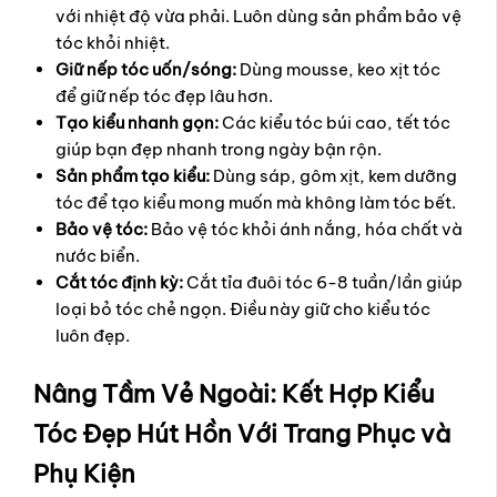
với nhiệt độ vừa phải. Luôn dùng sản phẩm bảo vệ
tóc khỏi nhiệt.
Giữ nếp tóc uốn/sóng:
Dùng mousse, keo xịt tóc
để giữ nếp tóc đẹp lâu hơn.
Tạo kiểu nhanh gọn:
Các kiểu tóc búi cao, tết tóc
giúp bạn đẹp nhanh trong ngày bận rộn.
Sản phẩm tạo kiểu:
Dùng sáp, gôm xịt, kem dưỡng
tóc để tạo kiểu mong muốn mà không làm tóc bết.
Bảo vệ tóc:
Bảo vệ tóc khỏi ánh nắng, hóa chất và
nước biển.
Cắt tóc định kỳ:
Cắt tỉa đuôi tóc 6-8 tuần/lần giúp
loại bỏ tóc chẻ ngọn. Điều này giữ cho kiểu tóc
luôn đẹp.
Nâng Tầm Vẻ Ngoài: Kết Hợp Kiểu
Tóc Đẹp Hút Hồn Với Trang Phục và
Phụ Kiện