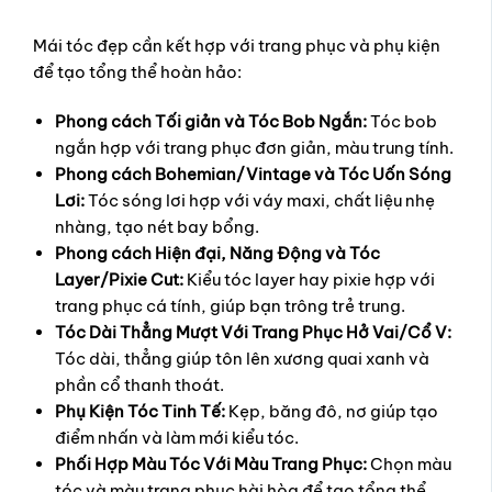
Mái tóc đẹp cần kết hợp với trang phục và phụ kiện
để tạo tổng thể hoàn hảo:
Phong cách Tối giản và Tóc Bob Ngắn:
Tóc bob
ngắn hợp với trang phục đơn giản, màu trung tính.
Phong cách Bohemian/Vintage và Tóc Uốn Sóng
Lơi:
Tóc sóng lơi hợp với váy maxi, chất liệu nhẹ
nhàng, tạo nét bay bổng.
Phong cách Hiện đại, Năng Động và Tóc
Layer/Pixie Cut:
Kiểu tóc layer hay pixie hợp với
trang phục cá tính, giúp bạn trông trẻ trung.
Tóc Dài Thẳng Mượt Với Trang Phục Hở Vai/Cổ V:
Tóc dài, thẳng giúp tôn lên xương quai xanh và
phần cổ thanh thoát.
Phụ Kiện Tóc Tinh Tế:
Kẹp, băng đô, nơ giúp tạo
điểm nhấn và làm mới kiểu tóc.
Phối Hợp Màu Tóc Với Màu Trang Phục:
Chọn màu
tóc và màu trang phục hài hòa để tạo tổng thể