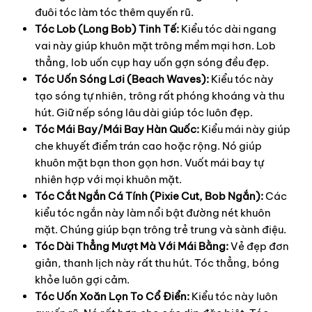
đuôi tóc làm tóc thêm quyến rũ.
Tóc Lob (Long Bob) Tinh Tế:
Kiểu tóc dài ngang
vai này giúp khuôn mặt trông mềm mại hơn. Lob
thẳng, lob uốn cụp hay uốn gợn sóng đều đẹp.
Tóc Uốn Sóng Lơi (Beach Waves):
Kiểu tóc này
tạo sóng tự nhiên, trông rất phóng khoáng và thu
hút. Giữ nếp sóng lâu dài giúp tóc luôn đẹp.
Tóc Mái Bay/Mái Bay Hàn Quốc:
Kiểu mái này giúp
che khuyết điểm trán cao hoặc rộng. Nó giúp
khuôn mặt bạn thon gọn hơn. Vuốt mái bay tự
nhiên hợp với mọi khuôn mặt.
Tóc Cắt Ngắn Cá Tính (Pixie Cut, Bob Ngắn):
Các
kiểu tóc ngắn này làm nổi bật đường nét khuôn
mặt. Chúng giúp bạn trông trẻ trung và sành điệu.
Tóc Dài Thẳng Mượt Mà Với Mái Bằng:
Vẻ đẹp đơn
giản, thanh lịch này rất thu hút. Tóc thẳng, bóng
khỏe luôn gợi cảm.
Tóc Uốn Xoăn Lọn To Cổ Điển:
Kiểu tóc này luôn