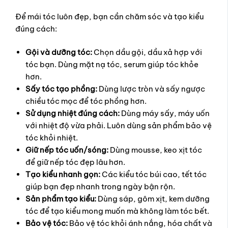
Để mái tóc luôn đẹp, bạn cần chăm sóc và tạo kiểu
đúng cách:
Gội và dưỡng tóc:
Chọn dầu gội, dầu xả hợp với
tóc bạn. Dùng mặt nạ tóc, serum giúp tóc khỏe
hơn.
Sấy tóc tạo phồng:
Dùng lược tròn và sấy ngược
chiều tóc mọc để tóc phồng hơn.
Sử dụng nhiệt đúng cách:
Dùng máy sấy, máy uốn
với nhiệt độ vừa phải. Luôn dùng sản phẩm bảo vệ
tóc khỏi nhiệt.
Giữ nếp tóc uốn/sóng:
Dùng mousse, keo xịt tóc
để giữ nếp tóc đẹp lâu hơn.
Tạo kiểu nhanh gọn:
Các kiểu tóc búi cao, tết tóc
giúp bạn đẹp nhanh trong ngày bận rộn.
Sản phẩm tạo kiểu:
Dùng sáp, gôm xịt, kem dưỡng
tóc để tạo kiểu mong muốn mà không làm tóc bết.
Bảo vệ tóc:
Bảo vệ tóc khỏi ánh nắng, hóa chất và