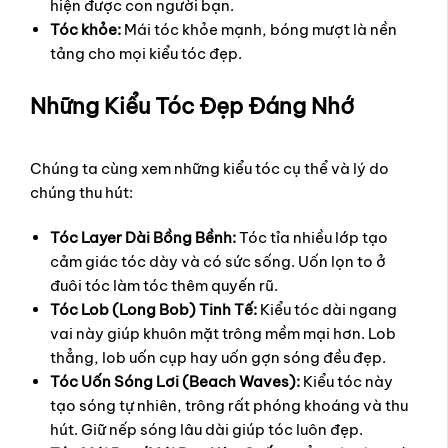
hiện được con người bạn.
Tóc khỏe:
Mái tóc khỏe mạnh, bóng mượt là nền
tảng cho mọi kiểu tóc đẹp.
Những Kiểu Tóc Đẹp Đáng Nhớ
Chúng ta cùng xem những kiểu tóc cụ thể và lý do
chúng thu hút:
Tóc Layer Dài Bồng Bềnh:
Tóc tỉa nhiều lớp tạo
cảm giác tóc dày và có sức sống. Uốn lọn to ở
đuôi tóc làm tóc thêm quyến rũ.
Tóc Lob (Long Bob) Tinh Tế:
Kiểu tóc dài ngang
vai này giúp khuôn mặt trông mềm mại hơn. Lob
thẳng, lob uốn cụp hay uốn gợn sóng đều đẹp.
Tóc Uốn Sóng Lơi (Beach Waves):
Kiểu tóc này
tạo sóng tự nhiên, trông rất phóng khoáng và thu
hút. Giữ nếp sóng lâu dài giúp tóc luôn đẹp.