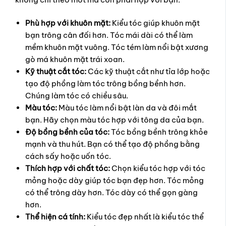
Phù hợp với khuôn mặt:
Kiểu tóc giúp khuôn mặt
bạn trông cân đối hơn. Tóc mái dài có thể làm
mềm khuôn mặt vuông. Tóc tém làm nổi bật xương
gò má khuôn mặt trái xoan.
Kỹ thuật cắt tóc:
Các kỹ thuật cắt như tỉa lớp hoặc
tạo độ phồng làm tóc trông bồng bềnh hơn.
Chúng làm tóc có chiều sâu.
Màu tóc:
Màu tóc làm nổi bật làn da và đôi mắt
bạn. Hãy chọn màu tóc hợp với tông da của bạn.
Độ bồng bềnh của tóc:
Tóc bồng bềnh trông khỏe
mạnh và thu hút. Bạn có thể tạo độ phồng bằng
cách sấy hoặc uốn tóc.
Thích hợp với chất tóc:
Chọn kiểu tóc hợp với tóc
mỏng hoặc dày giúp tóc bạn đẹp hơn. Tóc mỏng
có thể trông dày hơn. Tóc dày có thể gọn gàng
hơn.
Thể hiện cá tính:
Kiểu tóc đẹp nhất là kiểu tóc thể