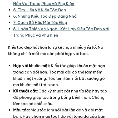
Hồn Với Trang Phục và Phụ Kiện
5.
Tìm Hiểu Về Kiểu Tóc Đẹp
6.
Những Kiểu Tóc Đẹp Đáng Nhớ
7.
Cách Sở Hữu Mái Tóc Đẹp
8.
Hoàn Thiện Vẻ Ngoài: Kết Hợp Kiểu Tóc Đẹp Với
Trang Phục và Phụ Kiện
Kiểu tóc đẹp hút hồn là sự kết hợp nhiều yếu tố. Nó
không chỉ là mốt mà còn phải hợp với bạn.
Hợp với khuôn mặt:
Kiểu tóc giúp khuôn mặt bạn
trông cân đối hơn. Tóc mái dài có thể làm mềm
khuôn mặt vuông. Tóc tém làm nổi bật xương gò
má khuôn mặt trái xoan.
Kỹ thuật cắt:
Các kỹ thuật cắt như tỉa lớp hay tạo
độ phồng giúp tóc trông bồng bềnh hơn. Chúng
làm tóc có chiều sâu.
Màu tóc:
Màu tóc làm nổi bật làn da và đôi mắt
bạn. Hãy chọn màu tóc hợp với tông da của bạn.