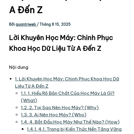
A Đến Z
Bởi
quantriweb
/
Tháng 8 15, 2025
Lời Khuyên Học Máy: Chinh Phục
Khoa Học Dữ Liệu Từ A Đến Z
Nội dung
1.
Lời Khuyên Học Máy: Chinh Phục Khoa Học Dữ
Liệu Từ A Đến Z
1.1.
1. Hiểu Rõ Bản Chất Của Học Máy Là Gì?
(What)
1.2.
2. Tại Sao Nên Học Máy? (Why)
1.3.
3. Ai Nên Học Máy? (Who)
1.4.
4. Bắt Đầu Học Máy Như Thế Nào? (How)
1.4.1.
4.1. Trang bị Kiến Thức Nền Tảng Vững