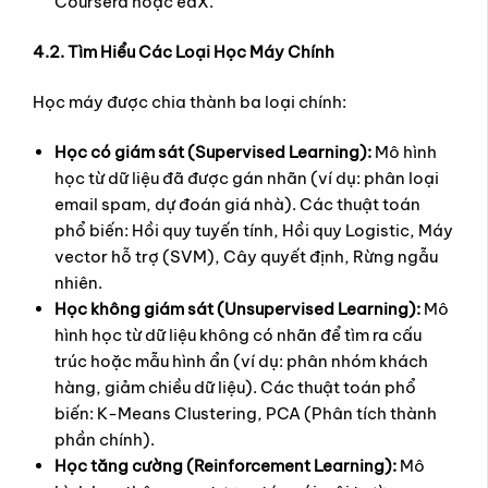
Coursera hoặc edX.
4.2. Tìm Hiểu Các Loại Học Máy Chính
Học máy được chia thành ba loại chính:
Học có giám sát (Supervised Learning):
Mô hình
học từ dữ liệu đã được gán nhãn (ví dụ: phân loại
email spam, dự đoán giá nhà). Các thuật toán
phổ biến: Hồi quy tuyến tính, Hồi quy Logistic, Máy
vector hỗ trợ (SVM), Cây quyết định, Rừng ngẫu
nhiên.
Học không giám sát (Unsupervised Learning):
Mô
hình học từ dữ liệu không có nhãn để tìm ra cấu
trúc hoặc mẫu hình ẩn (ví dụ: phân nhóm khách
hàng, giảm chiều dữ liệu). Các thuật toán phổ
biến: K-Means Clustering, PCA (Phân tích thành
phần chính).
Học tăng cường (Reinforcement Learning):
Mô