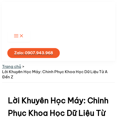
Nhảy
tới
nội
dung
Tìm
kiếm
Zalo: 0907.943.968
Trang chủ
Lời Khuyên Học Máy: Chinh Phục Khoa Học Dữ Liệu Từ A
Đến Z
Lời Khuyên Học Máy: Chinh
Phục Khoa Học Dữ Liệu Từ