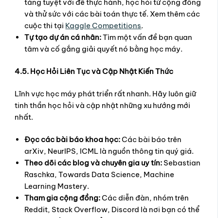
tảng tuyệt vời để thực hành, học hỏi từ cộng đồng
và thử sức với các bài toán thực tế. Xem thêm các
cuộc thi tại
Kaggle Competitions
.
Tự tạo dự án cá nhân:
Tìm một vấn đề bạn quan
tâm và cố gắng giải quyết nó bằng học máy.
4.5. Học Hỏi Liên Tục và Cập Nhật Kiến Thức
Lĩnh vực học máy phát triển rất nhanh. Hãy luôn giữ
tinh thần học hỏi và cập nhật những xu hướng mới
nhất.
Đọc các bài báo khoa học:
Các bài báo trên
arXiv, NeurIPS, ICML là nguồn thông tin quý giá.
Theo dõi các blog và chuyên gia uy tín:
Sebastian
Raschka, Towards Data Science, Machine
Learning Mastery.
Tham gia cộng đồng:
Các diễn đàn, nhóm trên
Reddit, Stack Overflow, Discord là nơi bạn có thể