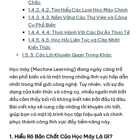
Chắc
1.4.2.
4.2. Tìm Hiểu Các Loại Học Máy Chính
1.4.3.
4.3. Nắm Vững Các Thư Viện và Công
Cụ Phổ Biến
1.4.4.
4.4. Thực Hành Với Các Dự Án Thực Tế
1.4.5.
4.5. Học Hỏi Liên Tục và Cập Nhật
Kiến Thức
1.5.
5. Các Lời Khuyên Quan Trọng Khác
Học máy (Machine Learning) đang ngày càng trở
nên phổ biến và là một trong những lĩnh vực hấp dẫn
nhất trong thế giới công nghệ. Tuy nhiên, với sự đa
dạng của kiến thức và công cụ, nhiều người mới bắt
đầu cảm thấy bối rối không biết nên bắt đầu từ đâu.
Bài viết này sẽ cung cấp những lời khuyên chi tiết,
giúp bạn có một lộ trình học tập hiệu quả và chinh
phục thành công lĩnh vực đầy tiềm năng này.
1. Hiểu Rõ Bản Chất Của Học Máy Là Gì?