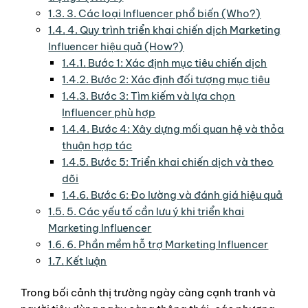
1.3.
3. Các loại Influencer phổ biến (Who?)
1.4.
4. Quy trình triển khai chiến dịch Marketing
Influencer hiệu quả (How?)
1.4.1.
Bước 1: Xác định mục tiêu chiến dịch
1.4.2.
Bước 2: Xác định đối tượng mục tiêu
1.4.3.
Bước 3: Tìm kiếm và lựa chọn
Influencer phù hợp
1.4.4.
Bước 4: Xây dựng mối quan hệ và thỏa
thuận hợp tác
1.4.5.
Bước 5: Triển khai chiến dịch và theo
dõi
1.4.6.
Bước 6: Đo lường và đánh giá hiệu quả
1.5.
5. Các yếu tố cần lưu ý khi triển khai
Marketing Influencer
1.6.
6. Phần mềm hỗ trợ Marketing Influencer
1.7.
Kết luận
Trong bối cảnh thị trường ngày càng cạnh tranh và