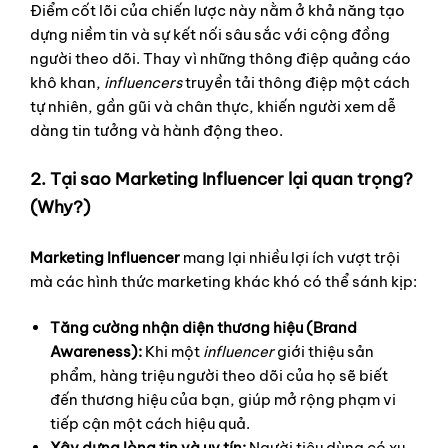
Điểm cốt lõi của chiến lược này nằm ở khả năng tạo
dựng niềm tin và sự kết nối sâu sắc với cộng đồng
người theo dõi. Thay vì những thông điệp quảng cáo
khô khan,
influencers
truyền tải thông điệp một cách
tự nhiên, gần gũi và chân thực, khiến người xem dễ
dàng tin tưởng và hành động theo.
2. Tại sao Marketing Influencer lại quan trọng?
(Why?)
Marketing Influencer
mang lại nhiều lợi ích vượt trội
mà các hình thức marketing khác khó có thể sánh kịp:
Tăng cường nhận diện thương hiệu (Brand
Awareness):
Khi một
influencer
giới thiệu sản
phẩm, hàng triệu người theo dõi của họ sẽ biết
đến thương hiệu của bạn, giúp mở rộng phạm vi
tiếp cận một cách hiệu quả.
Xây dựng lòng tin và uy tín:
Người tiêu dùng có xu