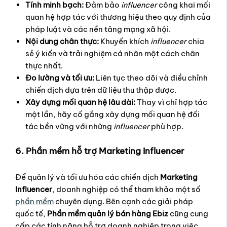
Tính minh bạch:
Đảm bảo
influencer
công khai mối
quan hệ hợp tác với thương hiệu theo quy định của
pháp luật và các nền tảng mạng xã hội.
Nội dung chân thực:
Khuyến khích
influencer
chia
sẻ ý kiến và trải nghiệm cá nhân một cách chân
thực nhất.
Đo lường và tối ưu:
Liên tục theo dõi và điều chỉnh
chiến dịch dựa trên dữ liệu thu thập được.
Xây dựng mối quan hệ lâu dài:
Thay vì chỉ hợp tác
một lần, hãy cố gắng xây dựng mối quan hệ đối
tác bền vững với những
influencer
phù hợp.
6. Phần mềm hỗ trợ Marketing Influencer
Để quản lý và tối ưu hóa các chiến dịch
Marketing
Influencer
, doanh nghiệp có thể tham khảo một số
phần mềm
chuyên dụng. Bên cạnh các giải pháp
quốc tế,
Phần mềm quản lý bán hàng Ebiz
cũng cung
cấp các tính năng hỗ trợ doanh nghiệp trong việc