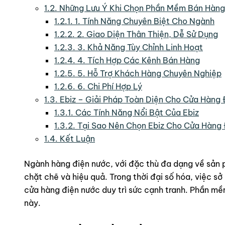
1.2.
Những Lưu Ý Khi Chọn Phần Mềm Bán Hàng 
1.2.1.
1. Tính Năng Chuyên Biệt Cho Ngành
1.2.2.
2. Giao Diện Thân Thiện, Dễ Sử Dụng
1.2.3.
3. Khả Năng Tùy Chỉnh Linh Hoạt
1.2.4.
4. Tích Hợp Các Kênh Bán Hàng
1.2.5.
5. Hỗ Trợ Khách Hàng Chuyên Nghiệp
1.2.6.
6. Chi Phí Hợp Lý
1.3.
Ebiz – Giải Pháp Toàn Diện Cho Cửa Hàng
1.3.1.
Các Tính Năng Nổi Bật Của Ebiz
1.3.2.
Tại Sao Nên Chọn Ebiz Cho Cửa Hàng
1.4.
Kết Luận
Ngành hàng điện nước, với đặc thù đa dạng về sản ph
chặt chẽ và hiệu quả. Trong thời đại số hóa, việc sở
cửa hàng điện nước duy trì sức cạnh tranh. Phần mề
này.