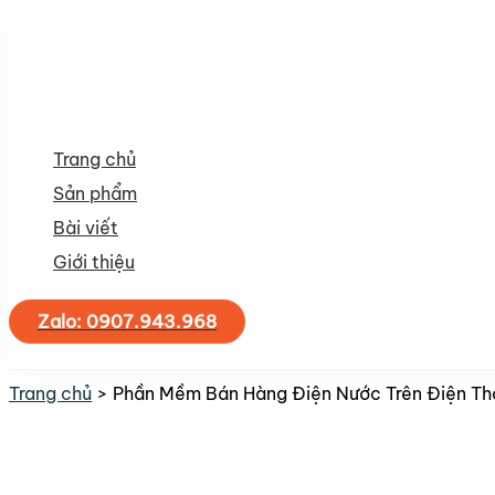
Nhảy
tới
nội
dung
Trang chủ
Sản phẩm
Bài viết
Giới thiệu
Zalo: 0907.943.968
Tìm
kiếm
Trang chủ
Phần Mềm Bán Hàng Điện Nước Trên Điện Tho