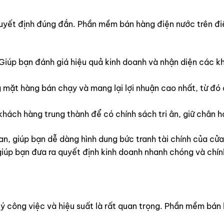
a quyết định đúng đắn. Phần mềm bán hàng điện nước trên đ
Giúp bạn đánh giá hiệu quả kinh doanh và nhận diện các k
 mặt hàng bán chạy và mang lại lợi nhuận cao nhất, từ đó
hách hàng trung thành để có chính sách tri ân, giữ chân h
an, giúp bạn dễ dàng hình dung bức tranh tài chính của c
giúp bạn đưa ra quyết định kinh doanh nhanh chóng và chín
lý công việc và hiệu suất là rất quan trọng. Phần mềm bán 