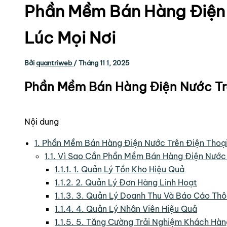
Phần Mềm Bán Hàng Điện 
Lúc Mọi Nơi
Bởi
quantriweb
/
Tháng 11 1, 2025
Phần Mềm Bán Hàng Điện Nước Trê
Nội dung
1.
Phần Mềm Bán Hàng Điện Nước Trên Điện Thoại:
1.1.
Vì Sao Cần Phần Mềm Bán Hàng Điện Nước 
1.1.1.
1. Quản Lý Tồn Kho Hiệu Quả
1.1.2.
2. Quản Lý Đơn Hàng Linh Hoạt
1.1.3.
3. Quản Lý Doanh Thu Và Báo Cáo Thô
1.1.4.
4. Quản Lý Nhân Viên Hiệu Quả
1.1.5.
5. Tăng Cường Trải Nghiệm Khách Hàn