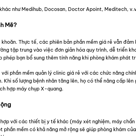
hác như Medihub, Docosan, Doctor Apoint, Meditech, v.v
nh Mẽ?
 khoăn. Thực tế, các phiên bản phần mềm giá rẻ vẫn đảm
ng tập trung vào việc đơn giản hóa quy trình, dễ triển kh
o phép bạn bổ sung thêm tính năng khi phòng khám phát tr
ới phần mềm quản lý clinic giá rẻ với các chức năng chính 
n. Khi số lượng bệnh nhân tăng lên, họ có thể nâng cấp lên
tích hợp máy chụp X-quang.
Rộng
hợp với các thiết bị y tế khác (máy xét nghiệm, máy chẩn
 phần mềm có khả năng mở rộng sẽ giúp phòng khám của b