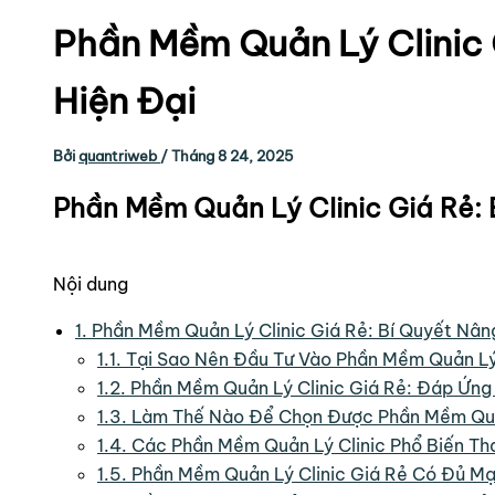
Phần Mềm Quản Lý Clinic 
Hiện Đại
Bởi
quantriweb
/
Tháng 8 24, 2025
Phần Mềm Quản Lý Clinic Giá Rẻ
Nội dung
1.
Phần Mềm Quản Lý Clinic Giá Rẻ: Bí Quyết Nâ
1.1.
Tại Sao Nên Đầu Tư Vào Phần Mềm Quản Lý 
1.2.
Phần Mềm Quản Lý Clinic Giá Rẻ: Đáp Ứn
1.3.
Làm Thế Nào Để Chọn Được Phần Mềm Quản
1.4.
Các Phần Mềm Quản Lý Clinic Phổ Biến T
1.5.
Phần Mềm Quản Lý Clinic Giá Rẻ Có Đủ M