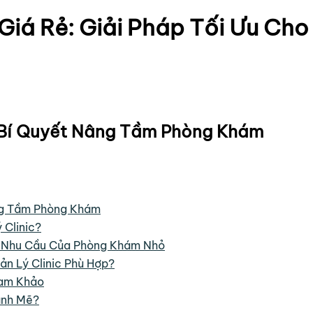
Giá Rẻ: Giải Pháp Tối Ưu Ch
: Bí Quyết Nâng Tầm Phòng Khám
ng Tầm Phòng Khám
Clinic?
g Nhu Cầu Của Phòng Khám Nhỏ
 Lý Clinic Phù Hợp?
ham Khảo
ạnh Mẽ?