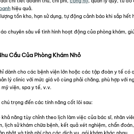
i chi tiết doanh thu, chi phí,
công nợ
, quản lý quỹ, từ đó
doanh
hiệu quả.
lượng tồn kho, hạn sử dụng, tự động cảnh báo khi sắp hết 
o chuyên sâu về tình hình hoạt động của phòng khám, gi
 Nhu Cầu Của Phòng Khám Nhỏ
ỉ dành cho các bệnh viện lớn hoặc các tập đoàn y tế có qu
n lý clinic với mức giá vô cùng phải chăng, phù hợp với 
ỹ viện, spa y tế, v.v.
 chú trọng đến các tính năng cốt lõi sau:
khả năng tùy chỉnh theo lịch làm việc của bác sĩ, nhân viê
n, lịch sử khám chữa bệnh, kết quả xét nghiệm, chẩn đoán,
ập nhật và tính phí cho các dịch vụ, gói khám khác nhau.