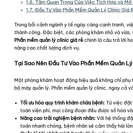
1.6.
Tầm Quan Trọng Của Việc Tích Hợp và Mở
1.7.
Đầu Tư Vào Phần Mềm Quản Lý Clinic Giá Rẻ
Trong bối cảnh ngành y tế ngày càng cạnh tranh, v
thành công. Đặc biệt, các phòng khám nhỏ và vừa, với
Phần mềm quản lý clinic giá rẻ
chính là câu trả lời 
nâng cao chất lượng dịch vụ.
Tại Sao Nên Đầu Tư Vào Phần Mềm Quản Lý 
Một phòng khám hoạt động hiệu quả không chỉ phụ t
bộ máy quản lý. Phần mềm quản lý clinic, ngay cả với
Tối ưu hóa quy trình khám chữa bệnh:
Từ việc đặt 
toán viện phí, mọi công đoạn đều được số hóa và t
Nâng cao trải nghiệm bệnh nhân:
Với hệ thống đặt
toán nhanh chóng, bệnh nhân sẽ cảm thấy hài lòn