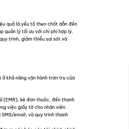
ệu quả là yếu tố then chốt dẫn đến
quản lý tối ưu với chi phí hợp lý.
uy trình, giảm thiểu sai sót và
 ở khả năng vận hành trơn tru của
 tử (EMR), kê đơn thuốc, đến thanh
ng việc giấy tờ cho nhân viên.
a SMS/email, và quy trình thanh