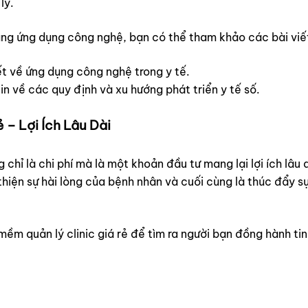
lý.
g ứng dụng công nghệ, bạn có thể tham khảo các bài viết 
ết về ứng dụng công nghệ trong y tế.
in về các quy định và xu hướng phát triển y tế số.
– Lợi Ích Lâu Dài
hỉ là chi phí mà là một khoản đầu tư mang lại lợi ích lâu d
 thiện sự hài lòng của bệnh nhân và cuối cùng là thúc đẩy 
m quản lý clinic giá rẻ để tìm ra người bạn đồng hành ti