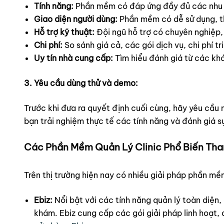
Tính năng:
Phần mềm có đáp ứng đầy đủ các nhu c
Giao diện người dùng:
Phần mềm có dễ sử dụng, th
Hỗ trợ kỹ thuật:
Đội ngũ hỗ trợ có chuyên nghiệp,
Chi phí:
So sánh giá cả, các gói dịch vụ, chi phí tri
Uy tín nhà cung cấp:
Tìm hiểu đánh giá từ các khá
3. Yêu cầu dùng thử và demo:
Trước khi đưa ra quyết định cuối cùng, hãy yêu cầ
bạn trải nghiệm thực tế các tính năng và đánh giá s
Các Phần Mềm Quản Lý Clinic Phổ Biến Th
Trên thị trường hiện nay có nhiều giải pháp phần mề
Ebiz:
Nổi bật với các tính năng quản lý toàn diện,
khám. Ebiz cung cấp các gói giải pháp linh hoạt