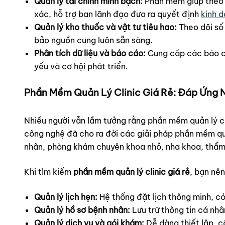
Quản lý tài chính minh bạch:
Phần mềm giúp theo dõ
xác, hỗ trợ ban lãnh đạo đưa ra quyết định
kinh 
Quản lý kho thuốc và vật tư tiêu hao:
Theo dõi số 
bảo nguồn cung luôn sẵn sàng.
Phân tích dữ liệu và báo cáo:
Cung cấp các báo cá
yếu và cơ hội phát triển.
Phần Mềm Quản Lý Clinic Giá Rẻ: Đáp Ứng
Nhiều người vẫn lầm tưởng rằng phần mềm quản lý ch
công nghệ đã cho ra đời các giải pháp phần mềm quả
nhân, phòng khám chuyên khoa nhỏ, nha khoa, thẩm m
Khi tìm kiếm
phần mềm quản lý clinic giá rẻ
, bạn nên
Quản lý lịch hẹn:
Hệ thống đặt lịch thông minh, có 
Quản lý hồ sơ bệnh nhân:
Lưu trữ thông tin cá nhâ
Quản lý dịch vụ và gói khám:
Dễ dàng thiết lập, c