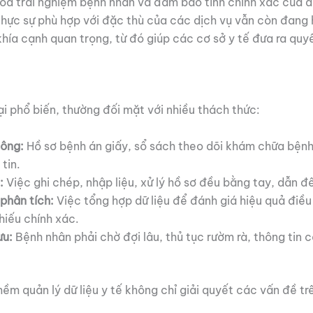
óa trải nghiệm bệnh nhân và đảm bảo tính chính xác của dữ
ế thực sự phù hợp với đặc thù của các dịch vụ vẫn còn đan
khía cạnh quan trọng, từ đó giúp các cơ sở y tế đưa ra quy
tại phổ biến, thường đối mặt với nhiều thách thức:
công:
Hồ sơ bệnh án giấy, sổ sách theo dõi khám chữa bệnh 
tin.
:
Việc ghi chép, nhập liệu, xử lý hồ sơ đều bằng tay, dẫn đế
phân tích:
Việc tổng hợp dữ liệu để đánh giá hiệu quả điều 
hiếu chính xác.
ưu:
Bệnh nhân phải chờ đợi lâu, thủ tục rườm rà, thông tin
 quản lý dữ liệu y tế không chỉ giải quyết các vấn đề trên