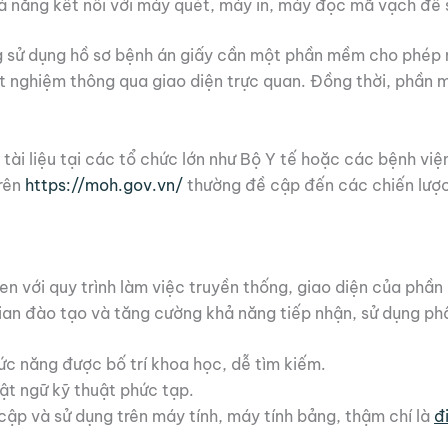
 năng kết nối với máy quét, máy in, máy đọc mã vạch để số
sử dụng hồ sơ bệnh án giấy cần một phần mềm cho phép n
ét nghiệm thông qua giao diện trực quan. Đồng thời, phầ
ài liệu tại các tổ chức lớn như Bộ Y tế hoặc các bệnh việ
trên
https://moh.gov.vn/
thường đề cập đến các chiến lược
uen với quy trình làm việc truyền thống, giao diện của phầ
 gian đào tạo và tăng cường khả năng tiếp nhận, sử dụng 
c năng được bố trí khoa học, dễ tìm kiếm.
ật ngữ kỹ thuật phức tạp.
cập và sử dụng trên máy tính, máy tính bảng, thậm chí là
đ