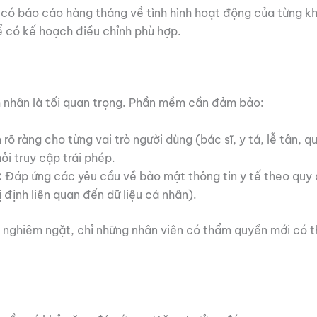
 báo cáo hàng tháng về tình hình hoạt động của từng khoa
ể có kế hoạch điều chỉnh phù hợp.
h nhân là tối quan trọng. Phần mềm cần đảm bảo:
õ ràng cho từng vai trò người dùng (bác sĩ, y tá, lễ tân, qu
ỏi truy cập trái phép.
:
Đáp ứng các yêu cầu về bảo mật thông tin y tế theo quy đ
định liên quan đến dữ liệu cá nhân).
 nghiêm ngặt, chỉ những nhân viên có thẩm quyền mới có t