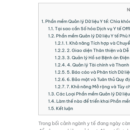
N
1.
Phần mềm Quản lý Dữ liệu Y tế: Chìa khó
1.1.
Tại sao cần Số hóa Dịch vụ Y tế Off
1.2.
Phần mềm Quản lý Dữ liệu Y tế Phù 
1.2.1.
1. Khả năng Tích hợp và Chuyển
1.2.2.
2. Giao diện Thân thiện và Dễ
1.2.3.
3. Quản lý Hồ sơ Bệnh án Điệ
1.2.4.
4. Quản lý Tài chính và Thanh
1.2.5.
5. Báo cáo và Phân tích Dữ liệ
1.2.6.
6. Bảo mật và Tuân thủ Quy đ
1.2.7.
7. Khả năng Mở rộng và Tùy c
1.3.
Các Loại Phần mềm Quản lý Dữ liệu 
1.4.
Làm thế nào để triển khai Phần mềm
1.5.
Kết luận
Trong bối cảnh ngành y tế đang ngày càng