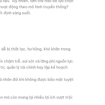
 liệu. Tuy nhiên, làm thế nào để lựa chọn
g hoạt động theo mô hình truyền thống?
ết định sáng suốt.
dễ bị thất lạc, hư hỏng, khó khăn trong
n chậm trễ, sai sót và lãng phí nguồn lực.
trị, quản lý tài chính hay lập kế hoạch
 cá nhân đôi khi không được bảo mật tuyệt
 mà còn mang lại nhiều lợi ích vượt trội: