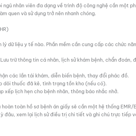
ội ngũ nhân viên đa dạng về trình độ công nghệ cần một p
làm quen và sử dụng trở nên nhanh chóng.
EHR)
n lý dữ liệu y tế nào. Phần mềm cần cung cấp các chức nă
Lưu trữ thông tin cá nhân, lịch sử khám bệnh, chẩn đoán, 
hận các lần tái khám, diễn biến bệnh, thay đổi phác đồ.
 dõi thuốc đã kê, tình trạng tồn kho (nếu có).
p xếp lịch hẹn cho bệnh nhân, thông báo nhắc nhở.
 hoàn toàn hồ sơ bệnh án giấy sẽ cần một hệ thống EMR/
đâu, xem lại lịch sử điều trị chi tiết và ghi chú trực tiếp v