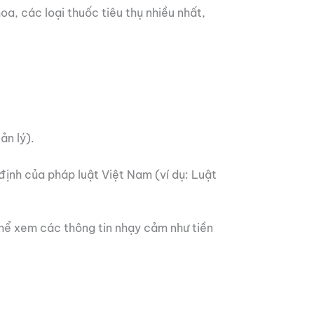
, các loại thuốc tiêu thụ nhiều nhất,
ản lý).
ịnh của pháp luật Việt Nam (ví dụ: Luật
hể xem các thông tin nhạy cảm như tiền