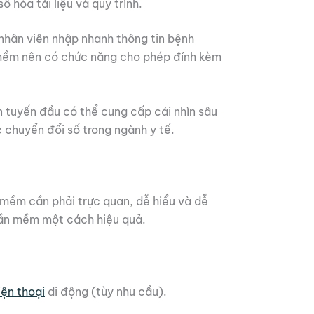
 hóa tài liệu và quy trình.
hân viên nhập nhanh thông tin bệnh
n mềm nên có chức năng cho phép đính kèm
n tuyến đầu có thể cung cấp cái nhìn sâu
 chuyển đổi số trong ngành y tế.
n mềm cần phải trực quan, dễ hiểu và dễ
phần mềm một cách hiệu quả.
iện thoại
di động (tùy nhu cầu).