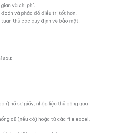
gian và chi phí.
 đoán và phác đồ điều trị tốt hơn.
à tuân thủ các quy định về bảo mật.
í sau:
an) hồ sơ giấy, nhập liệu thủ công qua
hống cũ (nếu có) hoặc từ các file excel,