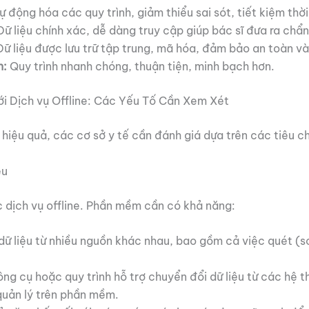
 động hóa các quy trình, giảm thiểu sai sót, tiết kiệm thời 
ữ liệu chính xác, dễ dàng truy cập giúp bác sĩ đưa ra chẩn
ữ liệu được lưu trữ tập trung, mã hóa, đảm bảo an toàn v
n:
Quy trình nhanh chóng, thuận tiện, minh bạch hơn.
ới Dịch vụ Offline: Các Yếu Tố Cần Xem Xét
iệu quả, các cơ sở y tế cần đánh giá dựa trên các tiêu ch
ệu
c dịch vụ offline. Phần mềm cần có khả năng:
dữ liệu từ nhiều nguồn khác nhau, bao gồm cả việc quét (sc
g cụ hoặc quy trình hỗ trợ chuyển đổi dữ liệu từ các hệ t
quản lý trên phần mềm.