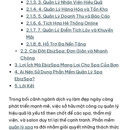
2.1.3.
3. Quản Lý Nhân Viên Hiệu Quả
2.1.4.
4. Quản Lý Hàng Hóa và Tồn Kho
2.1.5.
5. Quản Lý Doanh Thu và Báo Cáo
2.1.6.
6. Tích Hợp Hệ Thống Online
2.1.7.
7. Quản Lý Điểm Tích Lũy và Khuyến
Mãi
2.1.8.
8. Hỗ Trợ Đa Nền Tảng
2.2.
Cài Đặt EbizSpa: Đơn Giản và Nhanh
Chóng
3.
Lợi Ích Mà EbizSpa Mang Lại Cho Spa Của Bạn
4.
Ai Nên Sử Dụng Phần Mềm Quản Lý Spa
EbizSpa?
5.
Lời Kết
Trong bối cảnh ngành dịch vụ làm đẹp ngày càng
phát triển mạnh mẽ, việc sở hữu một công cụ quản lý
hiệu quả là yếu tố then chốt để các spa, thẩm mỹ
viện, và salon duy trì lợi thế cạnh tranh. Phần mềm
quản lý spa
ra đời nhằm giải quyết những thách thức