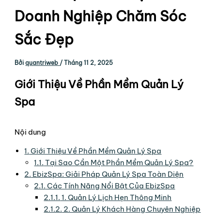
Doanh Nghiệp Chăm Sóc
Sắc Đẹp
Bởi
quantriweb
/
Tháng 11 2, 2025
Giới Thiệu Về Phần Mềm Quản Lý
Spa
Nội dung
1.
Giới Thiệu Về Phần Mềm Quản Lý Spa
1.1.
Tại Sao Cần Một Phần Mềm Quản Lý Spa?
2.
EbizSpa: Giải Pháp Quản Lý Spa Toàn Diện
2.1.
Các Tính Năng Nổi Bật Của EbizSpa
2.1.1.
1. Quản Lý Lịch Hẹn Thông Minh
2.1.2.
2. Quản Lý Khách Hàng Chuyên Nghiệp