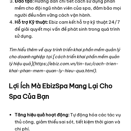
Đào tạo:
Hướng dẫn chi tiết cách sử dụng phần
mềm cho đội ngũ nhân viên của spa, đảm bảo mọi
người đều nắm vững cách vận hành.
Hỗ trợ Kỹ thuật:
Ebiz cam kết hỗ trợ kỹ thuật 24/7
để giải quyết mọi vấn đề phát sinh trong quá trình
sử dụng.
Tìm hiểu thêm về quy trình triển khai phần mềm quản lý
cho doanh nghiệp tại [cách triển khai phần mềm quản
lý hiệu quả](https://ebiz.com.vn/tin-tuc/cach-trien-
khai-phan-mem-quan-ly-hieu-qua.html).
Lợi Ích Mà EbizSpa Mang Lại Cho
Spa Của Bạn
Tăng hiệu quả hoạt động:
Tự động hóa các tác vụ
thủ công, giảm thiểu sai sót, tiết kiệm thời gian và
chi phí.