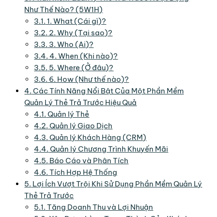
Như Thế Nào? (5W1H)
3.1.
1. What (Cái gì)?
3.2.
2. Why (Tại sao)?
3.3.
3. Who (Ai)?
3.4.
4. When (Khi nào)?
3.5.
5. Where (Ở đâu)?
3.6.
6. How (Như thế nào)?
4.
Các Tính Năng Nổi Bật Của Một Phần Mềm
Quản Lý Thẻ Trả Trước Hiệu Quả
4.1.
Quản lý Thẻ
4.2.
Quản lý Giao Dịch
4.3.
Quản lý Khách Hàng (CRM)
4.4.
Quản lý Chương Trình Khuyến Mãi
4.5.
Báo Cáo và Phân Tích
4.6.
Tích Hợp Hệ Thống
5.
Lợi Ích Vượt Trội Khi Sử Dụng Phần Mềm Quản Lý
Thẻ Trả Trước
5.1.
Tăng Doanh Thu và Lợi Nhuận