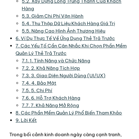
5.2.
Xây Dựng Lòng Trung Thành Của Khách
Hàng
5.3.
Giảm Chi Phí Vận Hành
5.4.
Thu Thập Dữ Liệu Khách Hàng Giá Trị
5.5.
Nâng Cao Hình Ảnh Thương Hiệu
6.
Ví Dụ Thực Tế Về Ứng Dụng Thẻ Trả Trước
7.
Các Yếu Tố Cần Cân Nhắc Khi Chọn Phần Mềm
Quản Lý Thẻ Trả Trước
7.1.
1. Tính Năng và Chức Năng
7.2.
2. Khả Năng Tích Hợp
7.3.
3. Giao Diện Người Dùng (UI/UX)
7.4.
4. Bảo Mật
7.5.
5. Chi Phí
7.6.
6. Hỗ Trợ Khách Hàng
7.7.
7. Khả Năng Mở Rộng
8.
Các Phần Mềm Quản Lý Phổ Biến Tham Khảo
9.
Lời Kết
Trong bối cảnh kinh doanh ngày càng cạnh tranh,