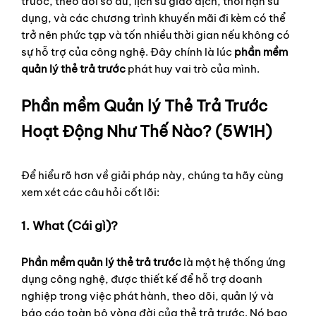
trước, theo dõi số dư, lịch sử giao dịch, thời hạn sử
dụng, và các chương trình khuyến mãi đi kèm có thể
trở nên phức tạp và tốn nhiều thời gian nếu không có
sự hỗ trợ của công nghệ. Đây chính là lúc
phần mềm
quản lý thẻ trả trước
phát huy vai trò của mình.
Phần mềm Quản lý Thẻ Trả Trước
Hoạt Động Như Thế Nào? (5W1H)
Để hiểu rõ hơn về giải pháp này, chúng ta hãy cùng
xem xét các câu hỏi cốt lõi:
1. What (Cái gì)?
Phần mềm quản lý thẻ trả trước
là một hệ thống ứng
dụng công nghệ, được thiết kế để hỗ trợ doanh
nghiệp trong việc phát hành, theo dõi, quản lý và
báo cáo toàn bộ vòng đời của thẻ trả trước. Nó bao