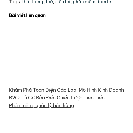
Tags:
thời trang
,
thẻ
,
siêu thị
,
phần mềm
,
bán lẻ
Bài viết liên quan
Khám Phá Toàn Diện Các Loại Mô Hình Kinh Doanh
B2C: Từ Cơ Bản Đến Chiến Lược Tiên Tiến
Phần mềm, quản lý bán hàng