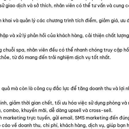
 sử giao dịch và sở thích, nhân viên có thể tư vấn và cung 
 khai và quản lý các chương trình tích điểm, giảm giá, ưu
ập và xử lý phản hồi của khách hàng, cải thiện chất lượng 
g chuỗi spa, nhân viên đều có thể nhanh chóng truy cập hồ 
khỏe, từ đó mang đến trải nghiệm dịch vụ tốt nhất.
 quả mà còn là công cụ đắc lực để tăng doanh thu và lợi n
inh, giảm thời gian chết, tối ưu hóa việc sử dụng phòng và 
, combo, khuyến mãi, dễ dàng upsell và cross-sell.
ch marketing trực tuyến, gửi email, SMS marketing đến đún
áo về doanh thu, chi phí, khách hàng, dịch vụ, giúp bạn hi