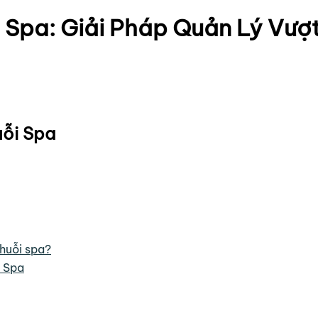
pa: Giải Pháp Quản Lý Vượt 
uỗi Spa
huỗi spa?
i Spa