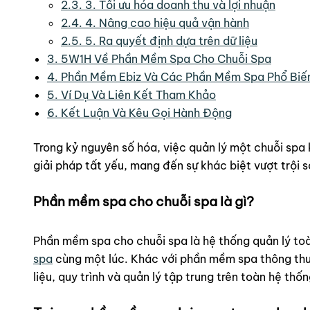
2.3.
3. Tối ưu hóa doanh thu và lợi nhuận
2.4.
4. Nâng cao hiệu quả vận hành
2.5.
5. Ra quyết định dựa trên dữ liệu
3.
5W1H Về Phần Mềm Spa Cho Chuỗi Spa
4.
Phần Mềm Ebiz Và Các Phần Mềm Spa Phổ Biế
5.
Ví Dụ Và Liên Kết Tham Khảo
6.
Kết Luận Và Kêu Gọi Hành Động
Trong kỷ nguyên số hóa, việc quản lý một chuỗi spa
giải pháp tất yếu, mang đến sự khác biệt vượt trội s
Phần mềm spa cho chuỗi spa là gì?
Phần mềm spa cho chuỗi spa là hệ thống quản lý to
spa
cùng một lúc. Khác với phần mềm spa thông thư
liệu, quy trình và quản lý tập trung trên toàn hệ thốn