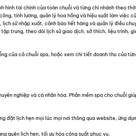
h hình tài chính của toàn chuỗi và từng chi nhánh theo thời
ông, tính lương, quản lý hoa hồng và hiệu suất làm việc c
 lịch sử nhập xuất, cảnh báo hết hàng và quản lý điều chu
tập trung, theo dõi lịch sử giao dịch, sở thích, liệu trình,
ng của cả chuỗi spa, hoặc xem chi tiết doanh thu của từng
chuyên nghiệp và cá nhân hóa. Phần mềm spa cho chuỗi gi
g đặt lịch hẹn mọi lúc mọi nơi thông qua website, ứng dụ
ng quên lịch hẹn, tối ưu hóa công suất phục vụ.