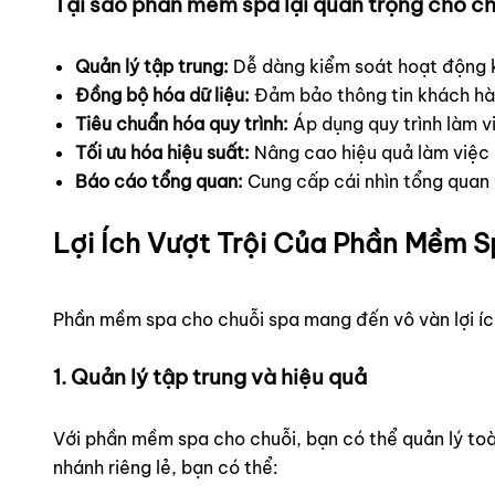
Tại sao phần mềm spa lại quan trọng cho c
Quản lý tập trung:
Dễ dàng kiểm soát hoạt động k
Đồng bộ hóa dữ liệu:
Đảm bảo thông tin khách hàng
Tiêu chuẩn hóa quy trình:
Áp dụng quy trình làm v
Tối ưu hóa hiệu suất:
Nâng cao hiệu quả làm việc c
Báo cáo tổng quan:
Cung cấp cái nhìn tổng quan v
Lợi Ích Vượt Trội Của Phần Mềm 
Phần mềm spa cho chuỗi spa mang đến vô vàn lợi ích,
1. Quản lý tập trung và hiệu quả
Với phần mềm spa cho chuỗi, bạn có thể quản lý toà
nhánh riêng lẻ, bạn có thể: