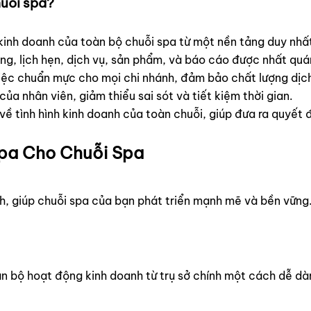
huỗi spa?
inh doanh của toàn bộ chuỗi spa từ một nền tảng duy nhấ
, lịch hẹn, dịch vụ, sản phẩm, và báo cáo được nhất quán
iệc chuẩn mực cho mọi chi nhánh, đảm bảo chất lượng dịc
ủa nhân viên, giảm thiểu sai sót và tiết kiệm thời gian.
ề tình hình kinh doanh của toàn chuỗi, giúp đưa ra quyết đị
Spa Cho Chuỗi Spa
 giúp chuỗi spa của bạn phát triển mạnh mẽ và bền vững. D
n bộ hoạt động kinh doanh từ trụ sở chính một cách dễ dàn