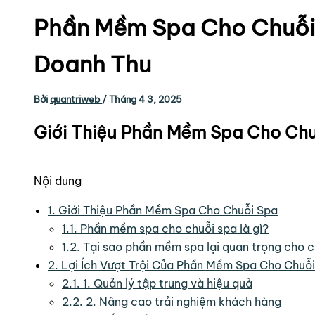
Phần Mềm Spa Cho Chuỗi S
Doanh Thu
Bởi
quantriweb
/
Tháng 4 3, 2025
Giới Thiệu Phần Mềm Spa Cho Ch
Nội dung
1.
Giới Thiệu Phần Mềm Spa Cho Chuỗi Spa
1.1.
Phần mềm spa cho chuỗi spa là gì?
1.2.
Tại sao phần mềm spa lại quan trọng cho c
2.
Lợi Ích Vượt Trội Của Phần Mềm Spa Cho Chuỗ
2.1.
1. Quản lý tập trung và hiệu quả
2.2.
2. Nâng cao trải nghiệm khách hàng