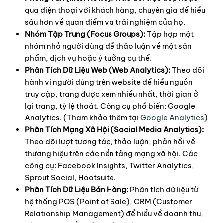
qua điện thoại với khách hàng, chuyên gia để hiểu
sâu hơn về quan điểm và trải nghiệm của họ.
Nhóm Tập Trung (Focus Groups):
Tập hợp một
nhóm nhỏ người dùng để thảo luận về một sản
phẩm, dịch vụ hoặc ý tưởng cụ thể.
Phân Tích Dữ Liệu Web (Web Analytics):
Theo dõi
hành vi người dùng trên website để hiểu nguồn
truy cập, trang được xem nhiều nhất, thời gian ở
lại trang, tỷ lệ thoát. Công cụ phổ biến: Google
Analytics. (Tham khảo thêm tại
Google Analytics
)
Phân Tích Mạng Xã Hội (Social Media Analytics):
Theo dõi lượt tương tác, thảo luận, phản hồi về
thương hiệu trên các nền tảng mạng xã hội. Các
công cụ: Facebook Insights, Twitter Analytics,
Sprout Social, Hootsuite.
Phân Tích Dữ Liệu Bán Hàng:
Phân tích dữ liệu từ
hệ thống POS (Point of Sale), CRM (Customer
Relationship Management) để hiểu về doanh thu,