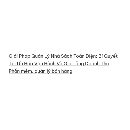
Giải Pháp Quản Lý Nhà Sách Toàn Diện: Bí Quyết
Tối Ưu Hóa Vận Hành Và Gia Tăng Doanh Thu
Phần mềm, quản lý bán hàng