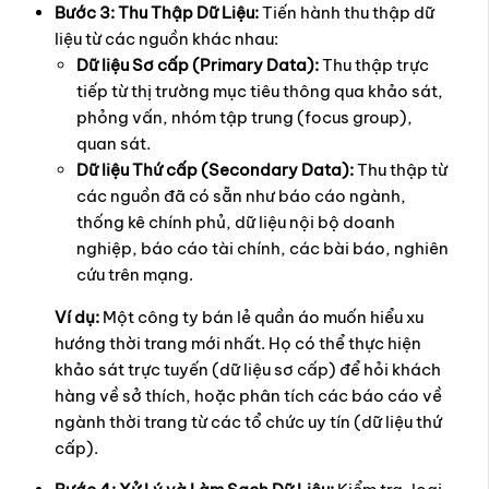
Bước 3: Thu Thập Dữ Liệu:
Tiến hành thu thập dữ
liệu từ các nguồn khác nhau:
Dữ liệu Sơ cấp (Primary Data):
Thu thập trực
tiếp từ thị trường mục tiêu thông qua khảo sát,
phỏng vấn, nhóm tập trung (focus group),
quan sát.
Dữ liệu Thứ cấp (Secondary Data):
Thu thập từ
các nguồn đã có sẵn như báo cáo ngành,
thống kê chính phủ, dữ liệu nội bộ doanh
nghiệp, báo cáo tài chính, các bài báo, nghiên
cứu trên mạng.
Ví dụ:
Một công ty bán lẻ quần áo muốn hiểu xu
hướng thời trang mới nhất. Họ có thể thực hiện
khảo sát trực tuyến (dữ liệu sơ cấp) để hỏi khách
hàng về sở thích, hoặc phân tích các báo cáo về
ngành thời trang từ các tổ chức uy tín (dữ liệu thứ
cấp).