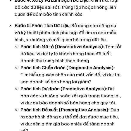
Bước 4: Xử Lý và Làm Sạch Dữ Liệu:
Kiểm tra, loại
bỏ các dữ liệu sai sót, trùng lặp hoặc không liên
quan để đảm bảo tính chính xác.
Bước 5: Phân Tích Dữ Liệu:
Sử dụng các công cụ
và kỹ thuật phân tích phù hợp để tìm ra các mẫu
hình, xu hướng và mối quan hệ trong dữ liệu.
Phân tích Mô tả (Descriptive Analysis):
Tóm tắt
dữ liệu, ví dụ: tỷ lệ khách hàng theo độ tuổi,
doanh thu trung bình theo tháng.
Phân tích Chẩn đoán (Diagnostic Analysis):
Tìm hiểu nguyên nhân của một vấn đề, ví dụ: tại
sao doanh số bán hàng lại giảm?
Phân tích Dự đoán (Predictive Analysis):
Dự
báo các xu hướng hoặc kết quả trong tương lai,
ví dụ: dự báo doanh số bán hàng cho quý tới.
Phân tích Đề xuất (Prescriptive Analysis):
Đưa
ra các hành động cụ thể để đạt được mục tiêu,
ví dụ: nên giảm giá bao nhiêu để tăng doanh
số?