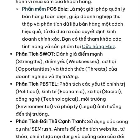
hành vi mua sắm của khách hàng.
Phần mềm
POS Ebiz:
Là một giải pháp quản lý
bán hàng toàn diện, giúp doanh nghiệp thu
thập và phân tích dữ liệu bán hàng một cách
hiệu quả, từ đó đưa ra các quyết định kinh
doanh chính xác. Bạn có thể tham khảo các
tính năng và sản phẩm tại
Cửa hàng Ebiz
.
Phân Tích SWOT:
Đánh giá điểm mạnh
(Strengths), điểm yếu (Weaknesses), cơ hội
(Opportunities) và thách thức (Threats) của
doanh nghiệp và thị trường.
Phân Tích PESTEL:
Phân tích các yếu tố chính trị
(Political), kinh tế (Economic), xã hội (Social),
công nghệ (Technological), môi trường
(Environmental) và pháp lý (Legal) ảnh hưởng
đến thị trường.
Phân Tích Đối Thủ Cạnh Tranh:
Sử dụng các công
cụ như SEMrush, Ahrefs để phân tích website, từ
khóa, chiến lược nội dung và quảng cáo của đối