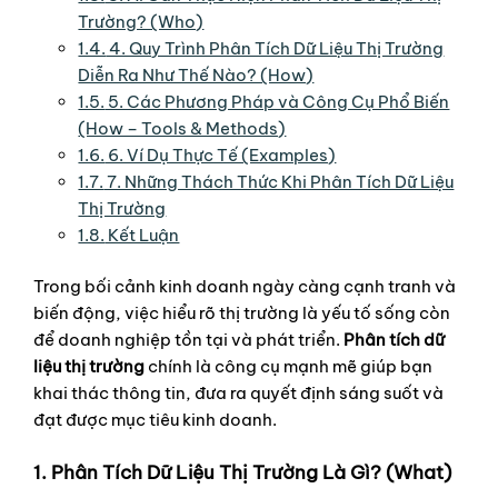
Trường? (Who)
1.4.
4. Quy Trình Phân Tích Dữ Liệu Thị Trường
Diễn Ra Như Thế Nào? (How)
1.5.
5. Các Phương Pháp và Công Cụ Phổ Biến
(How – Tools & Methods)
1.6.
6. Ví Dụ Thực Tế (Examples)
1.7.
7. Những Thách Thức Khi Phân Tích Dữ Liệu
Thị Trường
1.8.
Kết Luận
Trong bối cảnh kinh doanh ngày càng cạnh tranh và
biến động, việc hiểu rõ thị trường là yếu tố sống còn
để doanh nghiệp tồn tại và phát triển.
Phân tích dữ
liệu thị trường
chính là công cụ mạnh mẽ giúp bạn
khai thác thông tin, đưa ra quyết định sáng suốt và
đạt được mục tiêu kinh doanh.
1. Phân Tích Dữ Liệu Thị Trường Là Gì? (What)