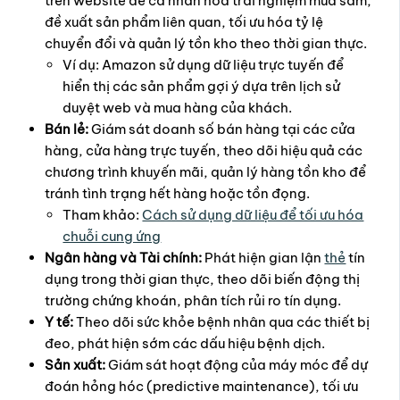
trên website để cá nhân hóa trải nghiệm mua sắm,
đề xuất sản phẩm liên quan, tối ưu hóa tỷ lệ
chuyển đổi và quản lý tồn kho theo thời gian thực.
Ví dụ: Amazon sử dụng dữ liệu trực tuyến để
hiển thị các sản phẩm gợi ý dựa trên lịch sử
duyệt web và mua hàng của khách.
Bán lẻ:
Giám sát doanh số bán hàng tại các cửa
hàng, cửa hàng trực tuyến, theo dõi hiệu quả các
chương trình khuyến mãi, quản lý hàng tồn kho để
tránh tình trạng hết hàng hoặc tồn đọng.
Tham khảo:
Cách sử dụng dữ liệu để tối ưu hóa
chuỗi cung ứng
Ngân hàng và Tài chính:
Phát hiện gian lận
thẻ
tín
dụng trong thời gian thực, theo dõi biến động thị
trường chứng khoán, phân tích rủi ro tín dụng.
Y tế:
Theo dõi sức khỏe bệnh nhân qua các thiết bị
đeo, phát hiện sớm các dấu hiệu bệnh dịch.
Sản xuất:
Giám sát hoạt động của máy móc để dự
đoán hỏng hóc (predictive maintenance), tối ưu