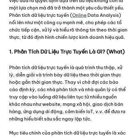
việc đưa ra quyết định dựa trên dữ liệu không còn là
một lựa chọn mà đã trở thành một yêu cầu thiết yếu.
Phân tích dữ liệu trực tuyến (
Online
Data Analysis)
nổi lên như một công cụ mạnh mẽ, cho phép các tổ
chức tiếp cận, xử lý và hiểu rõ thông tin theo thời gian
thực, từ đó định hình chiến lược kinh doanh hiệu quả.
1. Phân Tích Dữ Liệu Trực Tuyến Là Gì? (What)
Phân tích dữ liệu trực tuyến là quá trình thu thập, xử
lý, diễn giải và trình bày dữ liệu theo thời gian thực
hoặc gần thời gian thực. Thay vì chờ đợi các báo
cáo định kỳ, các nhà phân tích và nhà quản lý có thể
truy cập vào luồng dữ liệu liên tục từ nhiều nguồn
khác nhau như website, mạng xã hội, giao dịch bán
hàng, ứng dụng di động, cảm biến IoT, v.v. để đưa ra
những hiểu biết sâu sắc ngay lập tức.
Mục tiêu chính của phân tích dữ liệu trực tuyến là xác