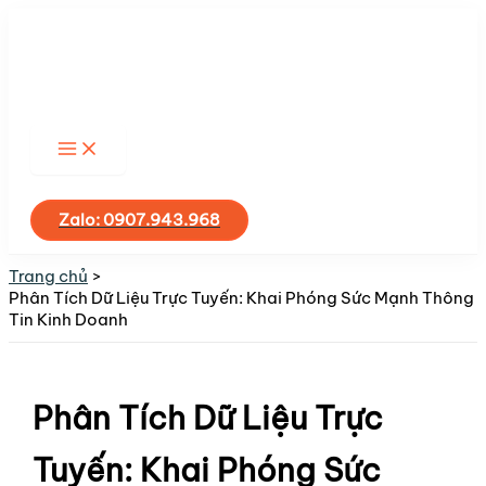
Nhảy
tới
nội
dung
Tìm
kiếm
Zalo: 0907.943.968
Trang chủ
Phân Tích Dữ Liệu Trực Tuyến: Khai Phóng Sức Mạnh Thông
Tin Kinh Doanh
Phân Tích Dữ Liệu Trực
Tuyến: Khai Phóng Sức