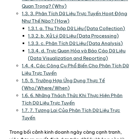
Quan Trọng? (Why)
1.3.
3. Phân Tích Dữ Liệu Trực Tuyến Hoạt Động
Như Thế Nào? (How)
1.3.1.
a. Thu Thập Dữ Liệu (Data Collection)
1.3.2.
b. Xử Lý Dữ Liệu (Data Processing)
1.3.3.
c. Phân Tích Dữ Liệu (Data Analysis)
1.3.4.
d. Trực Quan Hóa và Báo Cáo Dữ Liệu
(Data Visualization and Reporting)
1.4.
4. Các Công Cụ Phổ Biến Cho Phân Tích Dữ
Liệu Trực Tuyến
1.5.
5. Trường Hợp Ứng Dụng Thực Tế
(Who/Where/When)
1.6.
6. Những Thách Thức Khi Thực Hiện Phân
Tích Dữ Liệu Trực Tuyến
1.7.
7. Tương Lai Của Phân Tích Dữ Liệu Trực
Tuyến
Trong bối cảnh kinh doanh ngày càng cạnh tranh,