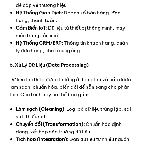
đề cập về thương hiệu.
Hệ Thống Giao Dịch:
Doanh số bán hàng, đơn
hàng, thanh toán.
Cảm Biến IoT:
Dữ liệu từ thiết bị thông minh, máy
móc trong sản xuất.
Hệ Thống CRM/ERP:
Thông tin khách hàng, quản
lý đơn hàng, chuỗi cung ứng.
b. Xử Lý Dữ Liệu (Data Processing)
Dữ liệu thu thập được thường ở dạng thô và cần được
làm sạch, chuẩn hóa, biến đổi để sẵn sàng cho phân
tích. Quá trình này có thể bao gồm:
Làm sạch (Cleaning):
Loại bỏ dữ liệu trùng lặp, sai
sót, thiếu sót.
Chuyển đổi (Transformation):
Chuẩn hóa định
dạng, kết hợp các trường dữ liệu.
Tích hợp (Integration):
Gộp dữ liệu từ nhiều nguồn