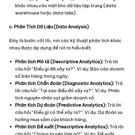
khác nhau vào một kho dữ liệu tập trung (data
warehouse hoặc data lake).
c. Phân Tích Dữ Liệu (Data Analysis)
Đây là bước cốt lõi, nơi các kỹ thuật phân tích khác
nhau được áp dụng để rút ra hiểu biết:
Phân tích Mô tả (Descriptive Analytics):
Trả lời
câu hỏi “Điều gì đã xảy ra?”. Ví dụ: Báo cáo doanh
số bán hàng trong ngày.
Phân tích Chẩn đoán (Diagnostic Analytics):
Trả
lời câu hỏi “Tại sao điều đó xảy ra?”. Ví dụ: Phân
tích nguyên nhân sụt giảm doanh số.
Phân tích Dự đoán (Predictive Analytics):
Trả lời
câu hỏi “Điều gì có thể xảy ra?”. Ví dụ: Dự đoán xu
hướng mua sắm của khách hàng.
Phân tích Đề xuất (Prescriptive Analytics):
Trả lời
câu hỏi “Chúng ta nên làm gì?”. Ví dụ: Đề xuất