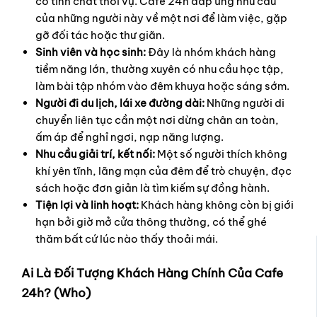
có tính chất thời vụ. Cafe 24h đáp ứng nhu cầu
của những người này về một nơi để làm việc, gặp
gỡ đối tác hoặc thư giãn.
Sinh viên và học sinh:
Đây là nhóm khách hàng
tiềm năng lớn, thường xuyên có nhu cầu học tập,
làm bài tập nhóm vào đêm khuya hoặc sáng sớm.
Người đi du lịch, lái xe đường dài:
Những người di
chuyển liên tục cần một nơi dừng chân an toàn,
ấm áp để nghỉ ngơi, nạp năng lượng.
Nhu cầu giải trí, kết nối:
Một số người thích không
khí yên tĩnh, lãng mạn của đêm để trò chuyện, đọc
sách hoặc đơn giản là tìm kiếm sự đồng hành.
Tiện lợi và linh hoạt:
Khách hàng không còn bị giới
hạn bởi giờ mở cửa thông thường, có thể ghé
thăm bất cứ lúc nào thấy thoải mái.
Ai Là Đối Tượng Khách Hàng Chính Của Cafe
24h? (Who)