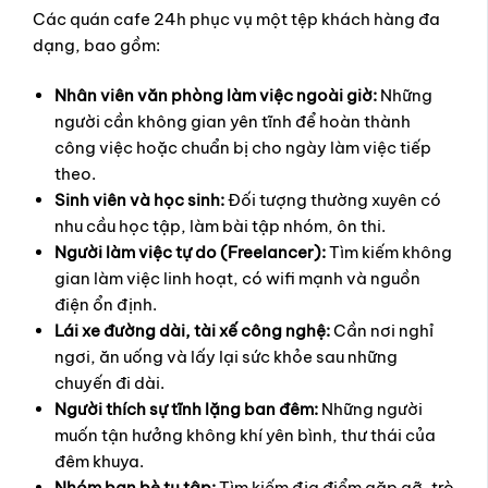
Các quán cafe 24h phục vụ một tệp khách hàng đa
dạng, bao gồm:
Nhân viên văn phòng làm việc ngoài giờ:
Những
người cần không gian yên tĩnh để hoàn thành
công việc hoặc chuẩn bị cho ngày làm việc tiếp
theo.
Sinh viên và học sinh:
Đối tượng thường xuyên có
nhu cầu học tập, làm bài tập nhóm, ôn thi.
Người làm việc tự do (Freelancer):
Tìm kiếm không
gian làm việc linh hoạt, có wifi mạnh và nguồn
điện ổn định.
Lái xe đường dài, tài xế công nghệ:
Cần nơi nghỉ
ngơi, ăn uống và lấy lại sức khỏe sau những
chuyến đi dài.
Người thích sự tĩnh lặng ban đêm:
Những người
muốn tận hưởng không khí yên bình, thư thái của
đêm khuya.
Nhóm bạn bè tụ tập:
Tìm kiếm địa điểm gặp gỡ, trò