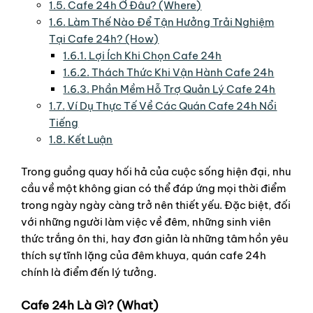
1.5.
Cafe 24h Ở Đâu? (Where)
1.6.
Làm Thế Nào Để Tận Hưởng Trải Nghiệm
Tại Cafe 24h? (How)
1.6.1.
Lợi Ích Khi Chọn Cafe 24h
1.6.2.
Thách Thức Khi Vận Hành Cafe 24h
1.6.3.
Phần Mềm Hỗ Trợ Quản Lý Cafe 24h
1.7.
Ví Dụ Thực Tế Về Các Quán Cafe 24h Nổi
Tiếng
1.8.
Kết Luận
Trong guồng quay hối hả của cuộc sống hiện đại, nhu
cầu về một không gian có thể đáp ứng mọi thời điểm
trong ngày ngày càng trở nên thiết yếu. Đặc biệt, đối
với những người làm việc về đêm, những sinh viên
thức trắng ôn thi, hay đơn giản là những tâm hồn yêu
thích sự tĩnh lặng của đêm khuya, quán cafe 24h
chính là điểm đến lý tưởng.
Cafe 24h Là Gì? (What)