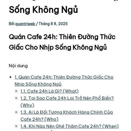
Sống Không Ngủ
Bởi
quantriweb
/
Tháng 8 8, 2025
Quán Cafe 24h: Thiên Đường Thức
Giấc Cho Nhịp Sống Không Ngủ
Nội dung
1.
Quán Cafe 24h: Thiên Đường Thức Giấc Cho
Nhịp Sống Không Ngủ
1.1.
Cafe 24h Là Gì? (What)
1.2.
Tại Sao Cafe 24h Lại Trở Nên Phổ Biến?
(Why)
1.3.
Ai Là Đối Tượng Khách Hàng Chính Của
Cafe 24h? (Who)
1.4.
Khi Nào Nên Ghé Thăm Cafe 24h? (When)