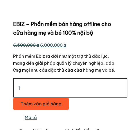
EBIZ – Phần mềm bán hàng offline cho
cửa hàng mẹ và bé 100% nội bộ
Giá
Giá
6.500.000
₫
6.000.000
₫
gốc
hiện
Phần mềm Ebiz ra đời như một trợ thủ đắc lực,
là:
tại
mang đến giải pháp quản lý chuyên nghiệp, đáp
6.500.000 ₫.
là:
ứng mọi nhu cầu đặc thù của cửa hàng mẹ và bé.
6.000.000 ₫.
EBIZ
-
Phần
mềm
Thêm vào giỏ hàng
bán
hàng
offline
Mô tả
cho
cửa