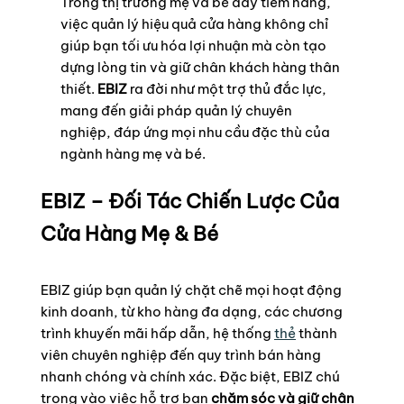
Trong thị trường mẹ và bé đầy tiềm năng,
hàng
việc quản lý hiệu quả cửa hàng không chỉ
mẹ
và
giúp bạn tối ưu hóa lợi nhuận mà còn tạo
bé
dựng lòng tin và giữ chân khách hàng thân
100%
thiết.
EBIZ
ra đời như một trợ thủ đắc lực,
nội
mang đến giải pháp quản lý chuyên
bộ
nghiệp, đáp ứng mọi nhu cầu đặc thù của
số
lượng
ngành hàng mẹ và bé.
EBIZ – Đối Tác Chiến Lược Của
Cửa Hàng Mẹ & Bé
EBIZ giúp bạn quản lý chặt chẽ mọi hoạt động
kinh doanh, từ kho hàng đa dạng, các chương
trình khuyến mãi hấp dẫn, hệ thống
thẻ
thành
viên chuyên nghiệp đến quy trình bán hàng
nhanh chóng và chính xác. Đặc biệt, EBIZ chú
trọng vào việc hỗ trợ bạn
chăm sóc và giữ chân