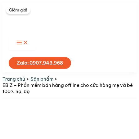
Nhảy
Giảm giá!
tới
nội
dung
Tìm
kiếm
Zalo: 0907.943.968
Trang chủ
Sản phẩm
EBIZ – Phần mềm bán hàng offline cho cửa hàng mẹ và bé
100% nội bộ