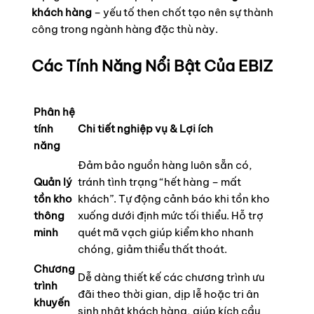
khách hàng
– yếu tố then chốt tạo nên sự thành
công trong ngành hàng đặc thù này.
Các Tính Năng Nổi Bật Của EBIZ
Phân hệ
tính
Chi tiết nghiệp vụ & Lợi ích
năng
Đảm bảo nguồn hàng luôn sẵn có,
Quản lý
tránh tình trạng “hết hàng – mất
tồn kho
khách”. Tự động cảnh báo khi tồn kho
thông
xuống dưới định mức tối thiểu. Hỗ trợ
minh
quét mã vạch giúp kiểm kho nhanh
chóng, giảm thiểu thất thoát.
Chương
Dễ dàng thiết kế các chương trình ưu
trình
đãi theo thời gian, dịp lễ hoặc tri ân
khuyến
sinh nhật khách hàng, giúp kích cầu