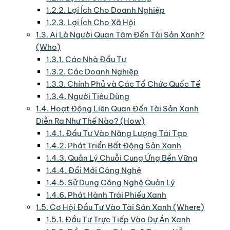
1.2.2.
Lợi Ích Cho Doanh Nghiệp
1.2.3.
Lợi Ích Cho Xã Hội
1.3.
Ai Là Người Quan Tâm Đến Tài Sản Xanh?
(Who)
1.3.1.
Các Nhà Đầu Tư
1.3.2.
Các Doanh Nghiệp
1.3.3.
Chính Phủ và Các Tổ Chức Quốc Tế
1.3.4.
Người Tiêu Dùng
1.4.
Hoạt Động Liên Quan Đến Tài Sản Xanh
Diễn Ra Như Thế Nào? (How)
1.4.1.
Đầu Tư Vào Năng Lượng Tái Tạo
1.4.2.
Phát Triển Bất Động Sản Xanh
1.4.3.
Quản Lý Chuỗi Cung Ứng Bền Vững
1.4.4.
Đổi Mới Công Nghệ
1.4.5.
Sử Dụng Công Nghệ Quản Lý
1.4.6.
Phát Hành Trái Phiếu Xanh
1.5.
Cơ Hội Đầu Tư Vào Tài Sản Xanh (Where)
1.5.1.
Đầu Tư Trực Tiếp Vào Dự Án Xanh