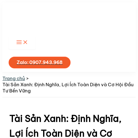
Nhảy
tới
nội
dung
Tìm
kiếm
Zalo: 0907.943.968
Trang chủ
Tài Sản Xanh: Định Nghĩa, Lợi Ích Toàn Diện và Cơ Hội Đầu
Tư Bền Vững
Tài Sản Xanh: Định Nghĩa,
Lợi Ích Toàn Diện và Cơ