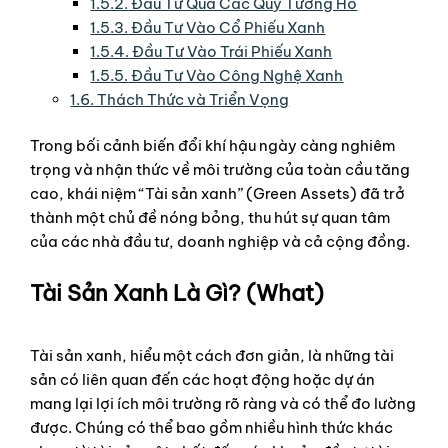
1.5.2.
Đầu Tư Qua Các Quỹ Tương Hỗ
1.5.3.
Đầu Tư Vào Cổ Phiếu Xanh
1.5.4.
Đầu Tư Vào Trái Phiếu Xanh
1.5.5.
Đầu Tư Vào Công Nghệ Xanh
1.6.
Thách Thức và Triển Vọng
Trong bối cảnh biến đổi khí hậu ngày càng nghiêm
trọng và nhận thức về môi trường của toàn cầu tăng
cao, khái niệm “Tài sản xanh” (Green Assets) đã trở
thành một chủ đề nóng bỏng, thu hút sự quan tâm
của các nhà đầu tư, doanh nghiệp và cả cộng đồng.
Tài Sản Xanh Là Gì? (What)
Tài sản xanh, hiểu một cách đơn giản, là những tài
sản có liên quan đến các hoạt động hoặc dự án
mang lại lợi ích môi trường rõ ràng và có thể đo lường
được. Chúng có thể bao gồm nhiều hình thức khác