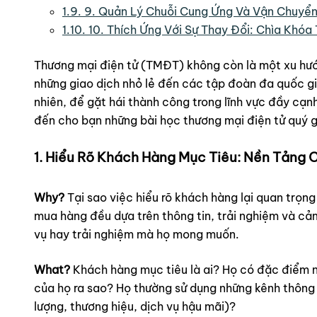
1.9.
9. Quản Lý Chuỗi Cung Ứng Và Vận Chuyển
1.10.
10. Thích Ứng Với Sự Thay Đổi: Chìa Khóa 
Thương mại điện tử (TMĐT) không còn là một xu hướn
những giao dịch nhỏ lẻ đến các tập đoàn đa quốc gi
nhiên, để gặt hái thành công trong lĩnh vực đầy cạn
đến cho bạn những bài học thương mại điện tử quý g
1. Hiểu Rõ Khách Hàng Mục Tiêu: Nền Tảng
Why?
Tại sao việc hiểu rõ khách hàng lại quan trọn
mua hàng đều dựa trên thông tin, trải nghiệm và c
vụ hay trải nghiệm mà họ mong muốn.
What?
Khách hàng mục tiêu là ai? Họ có đặc điểm nhân
của họ ra sao? Họ thường sử dụng những kênh thông
lượng, thương hiệu, dịch vụ hậu mãi)?