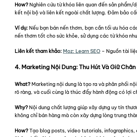
How?
Nghiên cứu từ khóa liên quan đến sản phẩm/dịc
kết nội bộ và liên kết ngoài chất lượng. Đảm bảo cấ
Ví dụ:
Nếu bạn bán nến thơm, bạn cần tối ưu hóa các 
nến thơm tốt cho sức khỏe, sử dụng các từ khóa như
Liên kết tham khảo:
Moz: Learn SEO
– Nguồn tài liệ
4. Marketing Nội Dung: Thu Hút Và Giữ Châ
What?
Marketing nội dung là tạo ra và phân phối nộ
rõ ràng, và cuối cùng là thúc đẩy hành động có lợi 
Why?
Nội dung chất lượng giúp xây dựng uy tín thư
không chỉ bán hàng mà còn xây dựng lòng trung thà
How?
Tạo blog posts, video tutorials, infographic