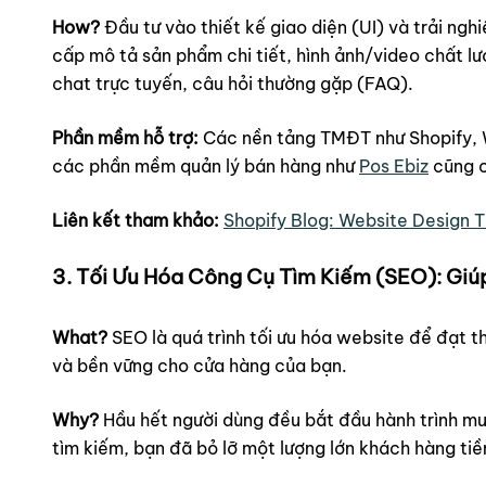
How?
Đầu tư vào thiết kế giao diện (UI) và trải ng
cấp mô tả sản phẩm chi tiết, hình ảnh/video chất lư
chat trực tuyến, câu hỏi thường gặp (FAQ).
Phần mềm hỗ trợ:
Các nền tảng TMĐT như Shopify, 
các phần mềm quản lý bán hàng như
Pos Ebiz
cũng c
Liên kết tham khảo:
Shopify Blog: Website Design T
3. Tối Ưu Hóa Công Cụ Tìm Kiếm (SEO): Gi
What?
SEO là quá trình tối ưu hóa website để đạt t
và bền vững cho cửa hàng của bạn.
Why?
Hầu hết người dùng đều bắt đầu hành trình mu
tìm kiếm, bạn đã bỏ lỡ một lượng lớn khách hàng ti