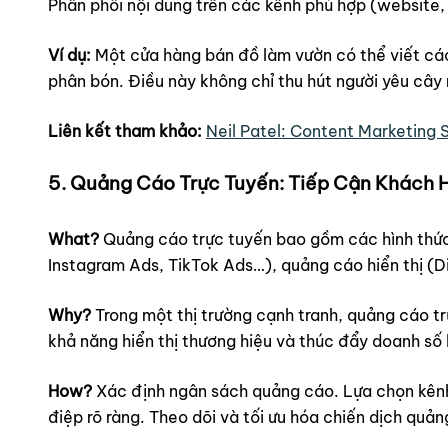
Phân phối nội dung trên các kênh phù hợp (website,
Ví dụ:
Một cửa hàng bán đồ làm vườn có thể viết các
phân bón. Điều này không chỉ thu hút người yêu cây m
Liên kết tham khảo:
Neil Patel: Content Marketing 
5. Quảng Cáo Trực Tuyến: Tiếp Cận Khách
What?
Quảng cáo trực tuyến bao gồm các hình thức
Instagram Ads, TikTok Ads…), quảng cáo hiển thị (D
Why?
Trong một thị trường cạnh tranh, quảng cáo t
khả năng hiển thị thương hiệu và thúc đẩy doanh số
How?
Xác định ngân sách quảng cáo. Lựa chọn kênh
điệp rõ ràng. Theo dõi và tối ưu hóa chiến dịch quản