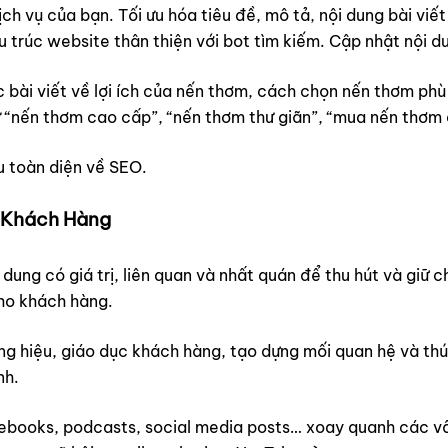
h vụ của bạn. Tối ưu hóa tiêu đề, mô tả, nội dung bài viết
u trúc website thân thiện với bot tìm kiếm. Cập nhật nội 
bài viết về lợi ích của nến thơm, cách chọn nến thơm phù 
 “nến thơm cao cấp”, “nến thơm thư giãn”, “mua nến thơm 
u toàn diện về SEO.
n Khách Hàng
i dung có giá trị, liên quan và nhất quán để thu hút và gi
cho khách hàng.
ơng hiệu, giáo dục khách hàng, tạo dựng mối quan hệ và t
nh.
s, ebooks, podcasts, social media posts… xoay quanh các 