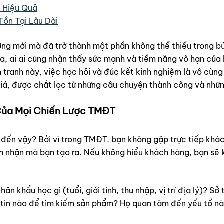
 Hiệu Quả
Tồn Tại Lâu Dài
g mới mà đã trở thành một phần không thể thiếu trong bức
a, ai ai cũng nhận thấy sức mạnh và tiềm năng vô hạn của 
h tranh này, việc học hỏi và đúc kết kinh nghiệm là vô cùn
iá, được chắt lọc từ những câu chuyện thành công và nhữn
 Của Mọi Chiến Lược TMĐT
g đến vậy? Bởi vì trong TMĐT, bạn không gặp trực tiếp khá
ảm nhận mà bạn tạo ra. Nếu không hiểu khách hàng, bạn sẽ
 khẩu học gì (tuổi, giới tính, thu nhập, vị trí địa lý)? Sở
 tin nào để tìm kiếm sản phẩm? Họ quan tâm đến yếu tố nà