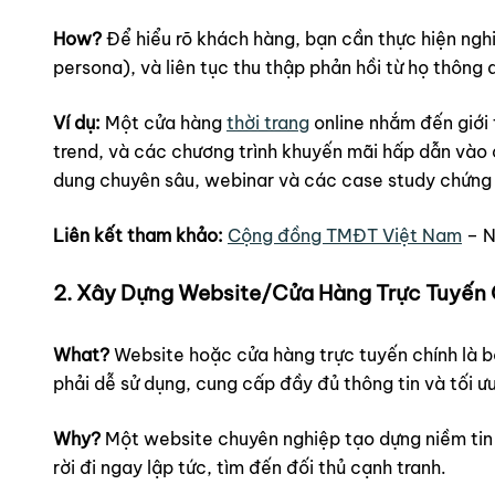
How?
Để hiểu rõ khách hàng, bạn cần thực hiện nghi
persona), và liên tục thu thập phản hồi từ họ thông 
Ví dụ:
Một cửa hàng
thời trang
online nhắm đến giới 
trend, và các chương trình khuyến mãi hấp dẫn vào 
dung chuyên sâu, webinar và các case study chứng 
Liên kết tham khảo:
Cộng đồng TMĐT Việt Nam
– N
2. Xây Dựng Website/Cửa Hàng Trực Tuyến 
What?
Website hoặc cửa hàng trực tuyến chính là 
phải dễ sử dụng, cung cấp đầy đủ thông tin và tối ư
Why?
Một website chuyên nghiệp tạo dựng niềm tin v
rời đi ngay lập tức, tìm đến đối thủ cạnh tranh.