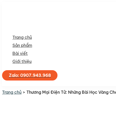
Nhảy
tới
nội
dung
Trang chủ
Sản phẩm
Bài viết
Giới thiệu
Zalo: 0907.943.968
Tìm
kiếm
Trang chủ
Thương Mại Điện Tử: Những Bài Học Vàng Ch