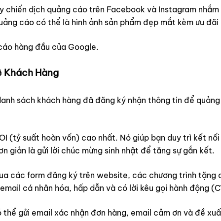
 chiến dịch quảng cáo trên Facebook và Instagram nhắm 
uảng cáo có thể là hình ảnh sản phẩm đẹp mắt kèm ưu đãi 
cáo hàng đầu của Google.
Hệ Khách Hàng
danh sách khách hàng đã đăng ký nhận thông tin để quảng 
I (tỷ suất hoàn vốn) cao nhất. Nó giúp bạn duy trì kết nố
 giản là gửi lời chúc mừng sinh nhật để tăng sự gắn kết.
a các form đăng ký trên website, các chương trình tặng q
email cá nhân hóa, hấp dẫn và có lời kêu gọi hành động (C
 thể gửi email xác nhận đơn hàng, email cảm ơn và đề xuấ