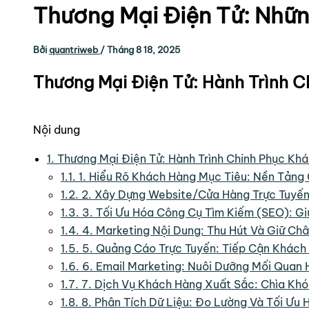
Thương Mại Điện Tử: Nhữ
Bởi
quantriweb
/
Tháng 8 18, 2025
Thương Mại Điện Tử: Hành Trình C
Nội dung
1.
Thương Mại Điện Tử: Hành Trình Chinh Phục Khá
1.1.
1. Hiểu Rõ Khách Hàng Mục Tiêu: Nền Tảng
1.2.
2. Xây Dựng Website/Cửa Hàng Trực Tuyến
1.3.
3. Tối Ưu Hóa Công Cụ Tìm Kiếm (SEO): G
1.4.
4. Marketing Nội Dung: Thu Hút Và Giữ Ch
1.5.
5. Quảng Cáo Trực Tuyến: Tiếp Cận Khách
1.6.
6. Email Marketing: Nuôi Dưỡng Mối Quan
1.7.
7. Dịch Vụ Khách Hàng Xuất Sắc: Chìa Kh
1.8.
8. Phân Tích Dữ Liệu: Đo Lường Và Tối Ưu 