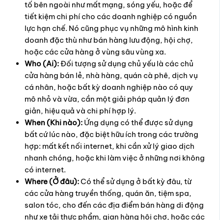
tố bên ngoài như mất mạng, sóng yếu, hoặc để
tiết kiệm chi phí cho các doanh nghiệp có nguồn
lực hạn chế. Nó cũng phục vụ những mô hình kinh
doanh đặc thù như bán hàng lưu động, hội chợ,
hoặc các cửa hàng ở vùng sâu vùng xa.
Who (Ai):
Đối tượng sử dụng chủ yếu là các chủ
cửa hàng bán lẻ, nhà hàng, quán cà phê, dịch vụ
cá nhân, hoặc bất kỳ doanh nghiệp nào có quy
mô nhỏ và vừa, cần một giải pháp quản lý đơn
giản, hiệu quả và chi phí hợp lý.
When (Khi nào):
Ứng dụng có thể được sử dụng
bất cứ lúc nào, đặc biệt hữu ích trong các trường
hợp: mất kết nối internet, khi cần xử lý giao dịch
nhanh chóng, hoặc khi làm việc ở những nơi không
có internet.
Where (Ở đâu):
Có thể sử dụng ở bất kỳ đâu, từ
các cửa hàng truyền thống, quán ăn, tiệm spa,
salon tóc, cho đến các địa điểm bán hàng di động
như xe tải thực phẩm, gian hàng hội chợ, hoặc các