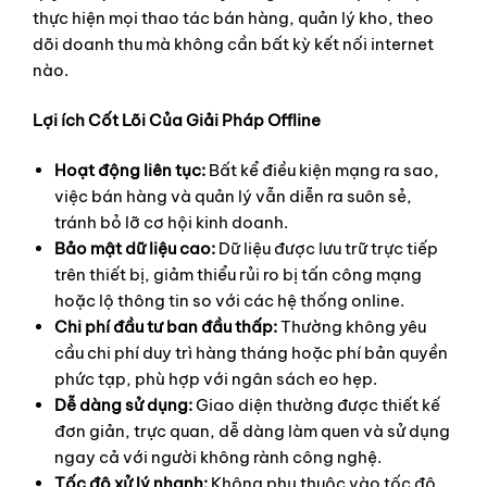
thực hiện mọi thao tác bán hàng, quản lý kho, theo
dõi doanh thu mà không cần bất kỳ kết nối internet
nào.
Lợi ích Cốt Lõi Của Giải Pháp Offline
Hoạt động liên tục:
Bất kể điều kiện mạng ra sao,
việc bán hàng và quản lý vẫn diễn ra suôn sẻ,
tránh bỏ lỡ cơ hội kinh doanh.
Bảo mật dữ liệu cao:
Dữ liệu được lưu trữ trực tiếp
trên thiết bị, giảm thiểu rủi ro bị tấn công mạng
hoặc lộ thông tin so với các hệ thống online.
Chi phí đầu tư ban đầu thấp:
Thường không yêu
cầu chi phí duy trì hàng tháng hoặc phí bản quyền
phức tạp, phù hợp với ngân sách eo hẹp.
Dễ dàng sử dụng:
Giao diện thường được thiết kế
đơn giản, trực quan, dễ dàng làm quen và sử dụng
ngay cả với người không rành công nghệ.
Tốc độ xử lý nhanh:
Không phụ thuộc vào tốc độ