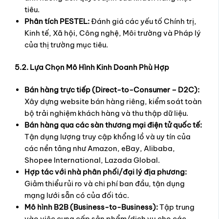
tiêu.
Phân tích PESTEL:
Đánh giá các yếu tố Chính trị,
Kinh tế, Xã hội, Công nghệ, Môi trường và Pháp lý
của thị trường mục tiêu.
5.2. Lựa Chọn Mô Hình Kinh Doanh Phù Hợp
Bán hàng trực tiếp (Direct-to-Consumer – D2C):
Xây dựng website bán hàng riêng, kiểm soát toàn
bộ trải nghiệm khách hàng và thu thập dữ liệu.
Bán hàng qua các sàn thương mại điện tử quốc tế:
Tận dụng lượng truy cập khổng lồ và uy tín của
các nền tảng như Amazon, eBay, Alibaba,
Shopee International, Lazada Global.
Hợp tác với nhà phân phối/đại lý địa phương:
Giảm thiểu rủi ro và chi phí ban đầu, tận dụng
mạng lưới sẵn có của đối tác.
Mô hình B2B (Business-to-Business):
Tập trung
vào việc cung cấp sản phẩm/dịch vụ cho các