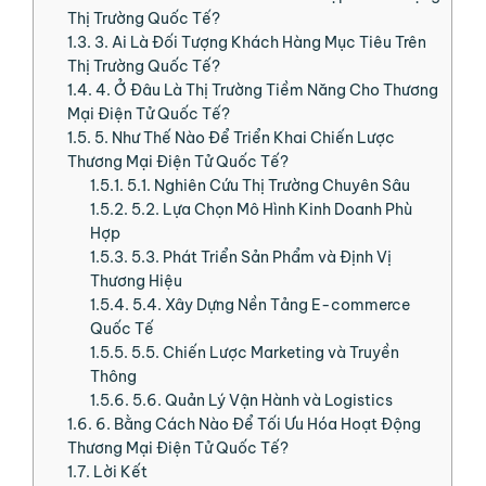
Thị Trường Quốc Tế?
1.3.
3. Ai Là Đối Tượng Khách Hàng Mục Tiêu Trên
Thị Trường Quốc Tế?
1.4.
4. Ở Đâu Là Thị Trường Tiềm Năng Cho Thương
Mại Điện Tử Quốc Tế?
1.5.
5. Như Thế Nào Để Triển Khai Chiến Lược
Thương Mại Điện Tử Quốc Tế?
1.5.1.
5.1. Nghiên Cứu Thị Trường Chuyên Sâu
1.5.2.
5.2. Lựa Chọn Mô Hình Kinh Doanh Phù
Hợp
1.5.3.
5.3. Phát Triển Sản Phẩm và Định Vị
Thương Hiệu
1.5.4.
5.4. Xây Dựng Nền Tảng E-commerce
Quốc Tế
1.5.5.
5.5. Chiến Lược Marketing và Truyền
Thông
1.5.6.
5.6. Quản Lý Vận Hành và Logistics
1.6.
6. Bằng Cách Nào Để Tối Ưu Hóa Hoạt Động
Thương Mại Điện Tử Quốc Tế?
1.7.
Lời Kết