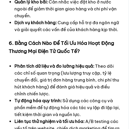
Quản lý kho bãi:
Cân nhắc việc đặt kho ở nước
ngoài để giảm thời gian giao hàng và chi phí vận
chuyển.
Dịch vụ khách hàng:
Cung cấp hỗ trợ đa ngôn ngữ
và giải quyết các vấn đề của khách hàng kịp thời.
6. Bằng Cách Nào Để Tối Ưu Hóa Hoạt Động
Thương Mại Điện Tử Quốc Tế?
Phân tích dữ liệu và đo lường hiệu quả:
Theo dõi
các chỉ số quan trọng (lưu lượng truy cập, tỷ lệ
chuyển đổi, giá trị đơn hàng trung bình, chi phí thu
hút khách hàng) để đánh giá hiệu quả và điều
chỉnh chiến lược.
Tự động hóa quy trình:
Sử dụng các công cụ và
phần mềm để tự động hóa các tác vụ lặp đi lặp lại,
tiết kiệm thời gian và nguồn lực.
Liên tục thử nghiệm và tối ưu hóa:
A/B testing các
yếu tố trên website, chiến dịch marketing để tìm ra