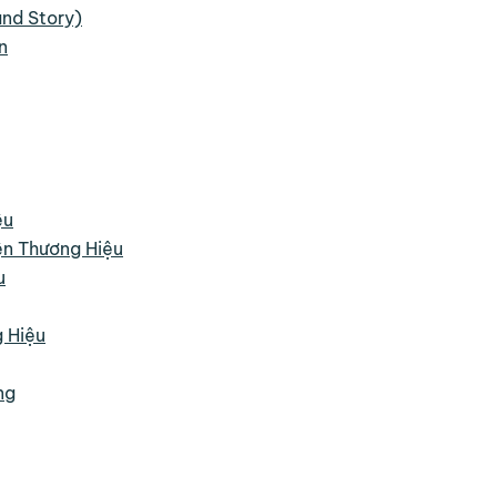
nd Story)
n
ệu
ện Thương Hiệu
u
 Hiệu
ng