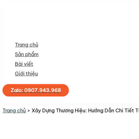
Nhảy
tới
nội
dung
Trang chủ
Sản phẩm
Bài viết
Giới thiệu
Zalo: 0907.943.968
Tìm
kiếm
Trang chủ
Xây Dựng Thương Hiệu: Hướng Dẫn Chi Tiết 