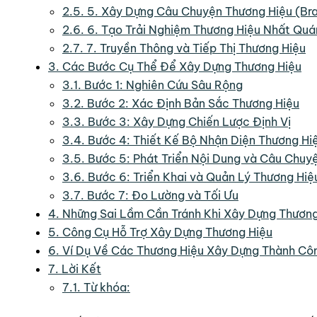
2.5.
5. Xây Dựng Câu Chuyện Thương Hiệu (Bra
2.6.
6. Tạo Trải Nghiệm Thương Hiệu Nhất Quá
2.7.
7. Truyền Thông và Tiếp Thị Thương Hiệu
3.
Các Bước Cụ Thể Để Xây Dựng Thương Hiệu
3.1.
Bước 1: Nghiên Cứu Sâu Rộng
3.2.
Bước 2: Xác Định Bản Sắc Thương Hiệu
3.3.
Bước 3: Xây Dựng Chiến Lược Định Vị
3.4.
Bước 4: Thiết Kế Bộ Nhận Diện Thương Hi
3.5.
Bước 5: Phát Triển Nội Dung và Câu Chuy
3.6.
Bước 6: Triển Khai và Quản Lý Thương Hiệ
3.7.
Bước 7: Đo Lường và Tối Ưu
4.
Những Sai Lầm Cần Tránh Khi Xây Dựng Thương
5.
Công Cụ Hỗ Trợ Xây Dựng Thương Hiệu
6.
Ví Dụ Về Các Thương Hiệu Xây Dựng Thành Cô
7.
Lời Kết
7.1.
Từ khóa: