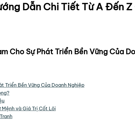
ướng Dẫn Chi Tiết Từ A Đến 
am Cho Sự Phát Triển Bền Vững Của D
át Triển Bền Vững Của Doanh Nghiệp
ọng?
ệu
 Mệnh và Giá Trị Cốt Lõi
 Tranh