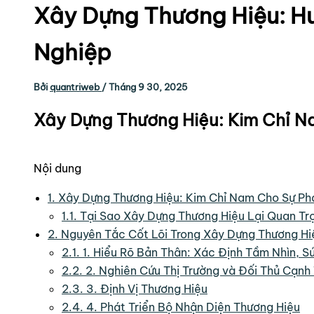
Xây Dựng Thương Hiệu: H
Nghiệp
Bởi
quantriweb
/
Tháng 9 30, 2025
Xây Dựng Thương Hiệu: Kim Chỉ N
Nội dung
1.
Xây Dựng Thương Hiệu: Kim Chỉ Nam Cho Sự Ph
1.1.
Tại Sao Xây Dựng Thương Hiệu Lại Quan Tr
2.
Nguyên Tắc Cốt Lõi Trong Xây Dựng Thương Hi
2.1.
1. Hiểu Rõ Bản Thân: Xác Định Tầm Nhìn, Sứ
2.2.
2. Nghiên Cứu Thị Trường và Đối Thủ Cạnh
2.3.
3. Định Vị Thương Hiệu
2.4.
4. Phát Triển Bộ Nhận Diện Thương Hiệu