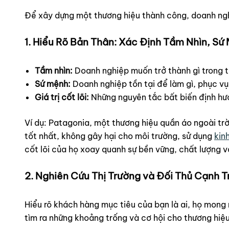
Để xây dựng một thương hiệu thành công, doanh ng
1. Hiểu Rõ Bản Thân: Xác Định Tầm Nhìn, Sứ 
Tầm nhìn:
Doanh nghiệp muốn trở thành gì trong t
Sứ mệnh:
Doanh nghiệp tồn tại để làm gì, phục vụ
Giá trị cốt lõi:
Những nguyên tắc bất biến định hướ
Ví dụ: Patagonia, một thương hiệu quần áo ngoài trờ
tốt nhất, không gây hại cho môi trường, sử dụng
kin
cốt lõi của họ xoay quanh sự bền vững, chất lượng v
2. Nghiên Cứu Thị Trường và Đối Thủ Cạnh T
Hiểu rõ khách hàng mục tiêu của bạn là ai, họ mong 
tìm ra những khoảng trống và cơ hội cho thương hiệ